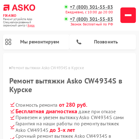
+7 (800) 301-55-83
Ежедневно, с 10:00 до 20:00
FIX-ASKO
+7 (800) 301-55-83
Ремонт устройств Asko
Специализированный
Звонок бесплатный по РФ
cервисный центр г.
Курск
Мы ремонтируем
Позвонить
урске
Ремонт вытяжки Asko CW4934S в Курске
Ремонт вытяжки Asko CW4934S в
Курске
от 280 руб.
Стоимость ремонта
Бесплатная диагностика
даже при отказе
Привезем и увезем вытяжку Asko CW4934S сами
Гарантия на наши работы по ремонту вытяжек
Ремонт промышленных вакуумных упаковщиков Asko
Ремонт стиральных машин Asko
Ремонт микроволновых печей Asko
Ремонт сушильных шкафов Asko
Ремонт подогревателей посуды и пищи Asko
Ремонт посудомоечных машин Asko
до 3-х лет
Asko CW4934S
Срочный ремонт вытяжек Asko CW4934S в