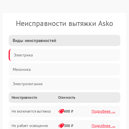
Неисправности вытяжки Asko
Виды неисправностей
Электрика
Механика
Электропитание
Неисправности
Стоимость
Вентиляция
Не включается вытяжка
600 ₽
Подробнее →
Освещение
Не рабает освещение
300 ₽
Подробнее →
Механические повреждения