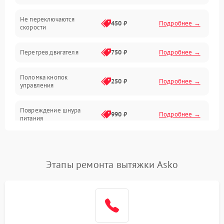
Не переключаются
Электроника
450 ₽
Подробнее →
скорости
Электрика/Механические
Перегрев двигателя
750 ₽
Подробнее →
Поломка кнопок
250 ₽
Подробнее →
управления
Повреждение шнура
990 ₽
Подробнее →
питания
Выбивает автомат при
550 ₽
Подробнее →
включении
Этапы ремонта вытяжки Asko
Не ключается вытяжка
550 ₽
Подробнее →
Неисправность пускового
1000 ₽
Подробнее →
конденсатора