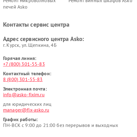
Ремонт микроволновых
Ремонт винных шкафов Asko
печей Asko
Ремонт вытяжек Asko
Ремонт сушильных шкафов
Asko
Контакты сервис центра
Ремонт подогревателей
Ремонт промышленных
посуды и пищи Asko
вакуумных упаковщиков
Адрес сервисного центра Asko:
Asko
г. Курск, ул. Щепкина, 4Б
Горячая линия:
+7 (800) 301-55-83
Контактный телефон:
8 (800) 301-55-83
Электронная почта:
info@asko-fixim.ru
для юридических лиц
manager@fix-asko.ru
График работы:
ПН-ВСК с 9:00 до 21:00 без перерывов и выходных