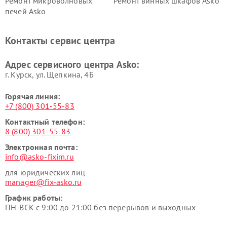
Ремонт микроволновых
Ремонт винных шкафов Asko
печей Asko
Ремонт вытяжек Asko
Ремонт сушильных шкафов
Asko
Контакты сервис центра
Ремонт подогревателей
Ремонт промышленных
посуды и пищи Asko
вакуумных упаковщиков
Адрес сервисного центра Asko:
Asko
г. Курск, ул. Щепкина, 4Б
Горячая линия:
+7 (800) 301-55-83
Контактный телефон:
8 (800) 301-55-83
Электронная почта:
info@asko-fixim.ru
для юридических лиц
manager@fix-asko.ru
График работы:
ПН-ВСК с 9:00 до 21:00 без перерывов и выходных