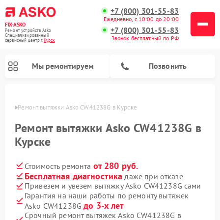
+7 (800) 301-55-83
Ежедневно, с 10:00 до 20:00
FIX-ASKO
+7 (800) 301-55-83
Ремонт устройств Asko
Специализированный
Звонок бесплатный по РФ
cервисный центр г.
Курск
Мы ремонтируем
Позвонить
урске
Ремонт вытяжки Asko CW41238G в Курске
Ремонт вытяжки Asko CW41238G в
Курске
от 280 руб.
Стоимость ремонта
Бесплатная диагностика
даже при отказе
Привезем и увезем вытяжку Asko CW41238G сами
Гарантия на наши работы по ремонту вытяжек
Ремонт промышленных вакуумных упаковщиков Asko
Ремонт стиральных машин Asko
Ремонт микроволновых печей Asko
Ремонт сушильных шкафов Asko
Ремонт подогревателей посуды и пищи Asko
Ремонт посудомоечных машин Asko
до 3-х лет
Asko CW41238G
Срочный ремонт вытяжек Asko CW41238G в