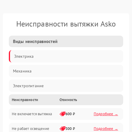
Неисправности вытяжки Asko
Виды неисправностей
Электрика
Механика
Электропитание
Неисправности
Стоимость
Вентиляция
Не включается вытяжка
600 ₽
Подробнее →
Освещение
Не рабает освещение
300 ₽
Подробнее →
Механические повреждения