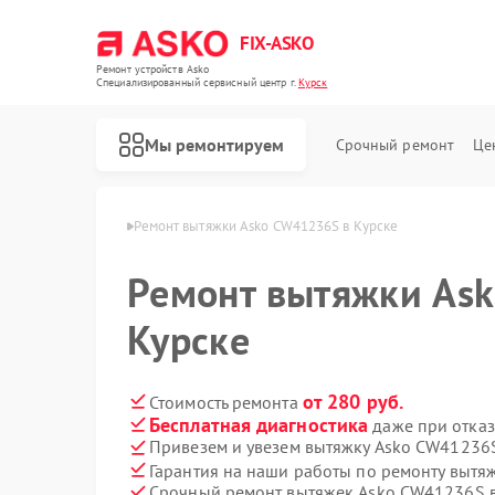
FIX-ASKO
Ремонт устройств Asko
Специализированный cервисный центр г.
Курск
Мы ремонтируем
Срочный ремонт
Це
тяжек Asko в Курске
Ремонт вытяжки Asko CW41236S в Курске
Ремонт вытяжки As
Курске
от 280 руб.
Стоимость ремонта
Бесплатная диагностика
даже при отказ
Привезем и увезем вытяжку Asko CW41236
Гарантия на наши работы по ремонту выт
Срочный ремонт вытяжек Asko CW41236S в
Ремонт стиральных машин Asko
Ремонт посудомоечных машин Asko
Ремонт варочных панелей Asko
Ремонт микроволновых печей Asko
Ремонт сушильных шкафов Asko
Ремонт подогревателей посуды и пищи Asko
Ремонт промышленных вакуумных упаковщиков Asko
Ремонт сушильных машин Asko