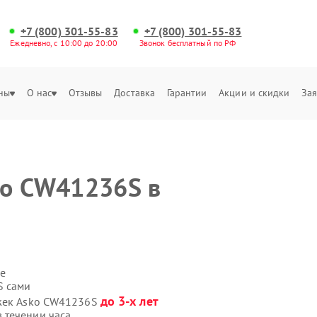
+7 (800) 301-55-83
+7 (800) 301-55-83
Ежедневно, с 10:00 до 20:00
Звонок бесплатный по РФ
ны
О нас
Отзывы
Доставка
Гарантии
Акции и скидки
Зая
ko CW41236S в
е
S сами
до 3-х лет
яжек Asko CW41236S
 течении часа