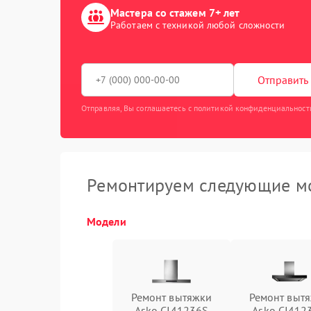
Мастера со стажем 7+ лет
Работаем с техникой любой сложности
Отправить 
Отправляя, Вы соглашаетесь с политикой конфиденциальност
Ремонтируем следующие мо
Модели
Ремонт вытяжки
Ремонт выт
Asko CI41236S
Asko CI412