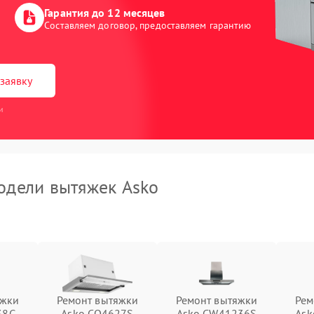
Гарантия до 12 месяцев
Составляем договор, предоставляем гарантию
заявку
и
дели вытяжек Asko
яжки
Ремонт вытяжки
Ремонт вытяжки
Рем
38G
Asko CO4627S
Asko CW41236S
Ask