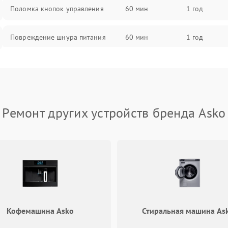
Поломка кнопок управления
60 мин
1 год
Повреждение шнура питания
60 мин
1 год
Выбивает автомат при включении
60 мин
1 год
Не ключается вытяжка
60 мин
1 год
Ремонт других устройств бренда Asko
Неисправность пускового
60 мин
1 год
конденсатора
Поломка реле
60 мин
1 год
Кофемашина Asko
Стиральная машина As