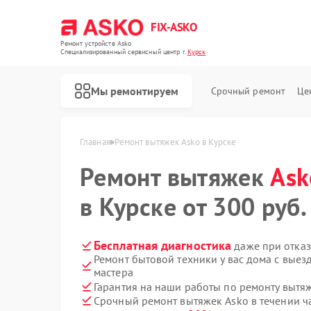
FIX-ASKO
Ремонт устройств Asko
Специализированный cервисный центр г.
Курск
Мы ремонтируем
Срочный ремонт
Це
Главная
Ремонт вытяжек Asko в Курске
Ремонт вытяжек
Ask
в Курске от 300 руб.
Бесплатная диагностика
даже при отказ
Ремонт бытовой техники у вас дома с вые
мастера
Гарантия на наши работы по ремонту вытя
Срочный ремонт вытяжек Asko в течении ч
Ремонт стиральных машин Asko
Ремонт посудомоечных машин Asko
Ремонт варочных панелей Asko
Ремонт микроволновых печей Asko
Ремонт сушильных шкафов Asko
Ремонт подогревателей посуды и пищи Asko
Ремонт промышленных вакуумных упаковщиков Asko
Ремонт сушильных машин Asko