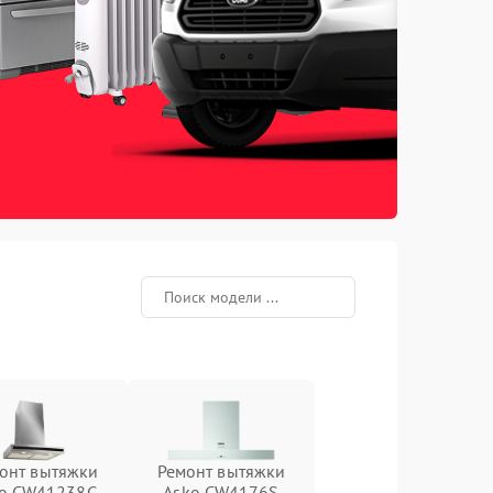
онт вытяжки
Ремонт вытяжки
o CW41238G
Asko CW4176S