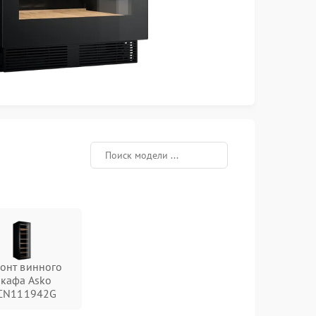
онт винного
кафа Asko
CN111942G