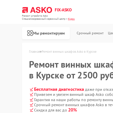
FIX-ASKO
Ремонт устройств Asko
Специализированный cервисный центр г.
Курск
Мы ремонтируем
Срочный ремонт
Це
Главная
Ремонт винных шкафов Asko в Курске
Ремонт винных шк
в Курске от 2500 руб
Бесплатная диагностика
даже при отказ
Привезем и увезем винный шкаф Asko соб
Гарантия на наши работы по ремонту вин
Срочный ремонт винных шкафов Asko в те
20%
Скидка для вас до
Ремонт стиральных машин Asko
Ремонт посудомоечных машин Asko
Ремонт варочных панелей Asko
Ремонт микроволновых печей Asko
Ремонт сушильных шкафов Asko
Ремонт подогревателей посуды и пищи Asko
Ремонт промышленных вакуумных упаковщиков Asko
Ремонт сушильных машин Asko