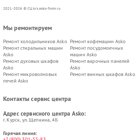
2021-2026 © СЦ krs.asko-fixim.ru
Мы ремонтируем
Ремонт холодильников Asko
Ремонт кофемашин Asko
Ремонт стиральных машин
Ремонт посудомоечных
Asko
машин Asko
Ремонт духовых шкафов
Ремонт варочных панелей
Asko
Asko
Ремонт микроволновых
Ремонт винных шкафов Asko
печей Asko
Ремонт вытяжек Asko
Ремонт сушильных шкафов
Asko
Контакты сервис центра
Ремонт подогревателей
Ремонт промышленных
посуды и пищи Asko
вакуумных упаковщиков
Адрес сервисного центра Asko:
Asko
г. Курск, ул. Щепкина, 4Б
Горячая линия:
+7 (800) 301-55-83