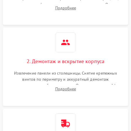
проверка конфорок на равномерность нагрева. Опрос
Подробнее
клиента о симптомах (не включается, не видит посуду,
щелкает).
2. Демонтаж и вскрытие корпуса
Извлечение панели из столешницы. Снятие крепежных
винтов по периметру и аккуратный демонтаж
стеклокерамической поверхности. Отсоединение шлейфов
Подробнее
сенсорного блока для доступа к силовым платам, катушкам
или ТЭНам.