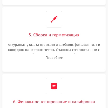
5. Сборка и герметизация
Аккуратная укладка проводов и шлейфов, фиксация плат и
конфорок на штатных местах. Установка стеклокерамики с
проверкой равномерности зазоров. Нанесение
Подробнее
термостойкого герметика или укладка уплотнительной
ленты по контуру.
6. Финальное тестирование и калибровка