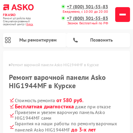
+7 (800) 301-55-83
Ежедневно, с 10:00 до 20:00
FIX-ASKO
+7 (800) 301-55-83
Ремонт устройств Asko
Специализированный
Звонок бесплатный по РФ
cервисный центр г.
Курск
Мы ремонтируем
Позвонить
урске
Ремонт варочной панели Asko HIG1944MF в Курске
Ремонт варочной панели Asko
HIG1944MF в Курске
от 580 руб.
Стоимость ремонта
Бесплатная диагностика
даже при отказе
Привезем и увезем варочную панель Asko
HIG1944MF сами
Ремонт промышленных вакуумных упаковщиков Asko
Ремонт стиральных машин Asko
Ремонт сушильных шкафов Asko
Ремонт подогревателей посуды и пищи Asko
Ремонт посудомоечных машин Asko
Ремонт микроволновых печей Asko
Гарантия на наши работы по ремонту варочных
до 3-х лет
панелей Asko HIG1944MF