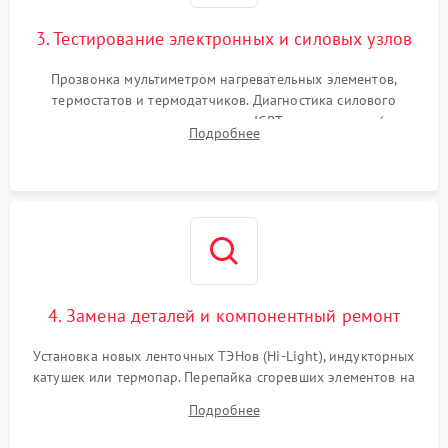
3. Тестирование электронных и силовых узлов
Прозвонка мультиметром нагревательных элементов,
термостатов и термодатчиков. Диагностика силового
модуля, реле, диодных мостов и IGBT-транзисторов (для
Подробнее
индукции). Проверка кранов и газ-контроля (для газовых
панелей).
4. Замена деталей и компонентный ремонт
Установка новых ленточных ТЭНов (Hi-Light), индукторных
катушек или термопар. Перепайка сгоревших элементов на
плате управления, восстановление токопроводящих
Подробнее
дорожек. Очистка контактов и замена поврежденной
проводки.