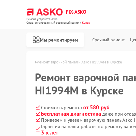
FIX-ASKO
Ремонт устройств Asko
Специализированный cервисный центр г.
Курск
Мы ремонтируем
Срочный ремонт
Це
нелей Asko в Курске
Ремонт варочной панели Asko HI1994M в Курске
Ремонт варочной па
HI1994M в Курске
от 580 руб.
Стоимость ремонта
Бесплатная диагностика
даже при отказ
Привезем и увезем варочную панель Asko
Гарантия на наши работы по ремонту вар
3-х лет
Ремонт стиральных машин Asko
Ремонт посудомоечных машин Asko
Ремонт микроволновых печей Asko
Ремонт сушильных шкафов Asko
Ремонт подогревателей посуды и пищи Asko
Ремонт промышленных вакуумных упаковщиков Asko
Ремонт сушильных машин Asko