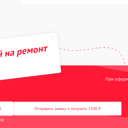
й на ремонт
При оформл
Отправить заявку и получить 1500 ₽
сти