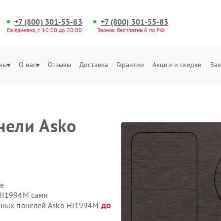
+7 (800) 301-55-83
+7 (800) 301-55-83
Ежедневно, с 10:00 до 20:00
Звонок бесплатный по РФ
ны
О нас
Отзывы
Доставка
Гарантии
Акции и скидки
Зая
нели Asko
е
 HI1994M сами
до
очных панелей Asko HI1994M