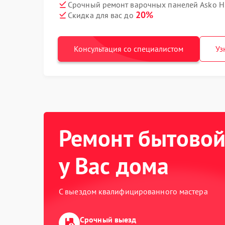
Срочный ремонт варочных панелей Asko H
20%
Скидка для вас до
Консультация со специалистом
Уз
Ремонт бытовой
у Вас дома
С выездом квалифицированного мастера
Срочный выезд