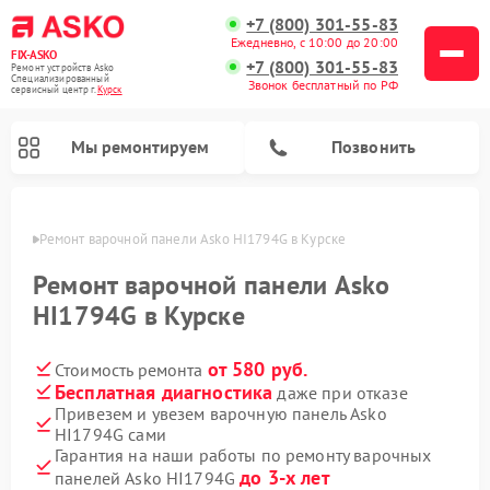
+7 (800) 301-55-83
Ежедневно, с 10:00 до 20:00
FIX-ASKO
+7 (800) 301-55-83
Ремонт устройств Asko
Специализированный
Звонок бесплатный по РФ
cервисный центр г.
Курск
Мы ремонтируем
Позвонить
урске
Ремонт варочной панели Asko HI1794G в Курске
Ремонт варочной панели Asko
HI1794G в Курске
от 580 руб.
Стоимость ремонта
Бесплатная диагностика
даже при отказе
Привезем и увезем варочную панель Asko
HI1794G сами
Ремонт промышленных вакуумных упаковщиков Asko
Ремонт стиральных машин Asko
Ремонт сушильных шкафов Asko
Ремонт подогревателей посуды и пищи Asko
Ремонт посудомоечных машин Asko
Ремонт микроволновых печей Asko
Гарантия на наши работы по ремонту варочных
до 3-х лет
панелей Asko HI1794G