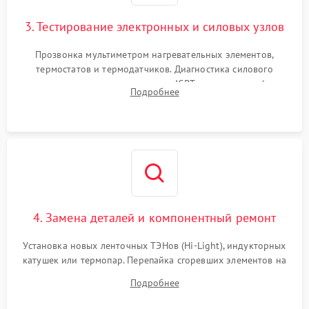
3. Тестирование электронных и силовых узлов
Прозвонка мультиметром нагревательных элементов,
термостатов и термодатчиков. Диагностика силового
модуля, реле, диодных мостов и IGBT-транзисторов (для
Подробнее
индукции). Проверка кранов и газ-контроля (для газовых
панелей).
4. Замена деталей и компонентный ремонт
Установка новых ленточных ТЭНов (Hi-Light), индукторных
катушек или термопар. Перепайка сгоревших элементов на
плате управления, восстановление токопроводящих
Подробнее
дорожек. Очистка контактов и замена поврежденной
проводки.