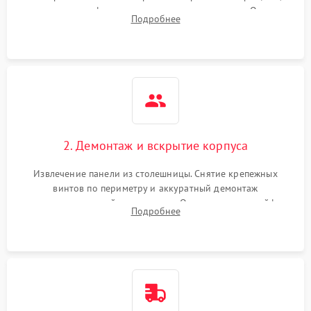
проверка конфорок на равномерность нагрева. Опрос
Подробнее
клиента о симптомах (не включается, не видит посуду,
щелкает).
2. Демонтаж и вскрытие корпуса
Извлечение панели из столешницы. Снятие крепежных
винтов по периметру и аккуратный демонтаж
стеклокерамической поверхности. Отсоединение шлейфов
Подробнее
сенсорного блока для доступа к силовым платам, катушкам
или ТЭНам.