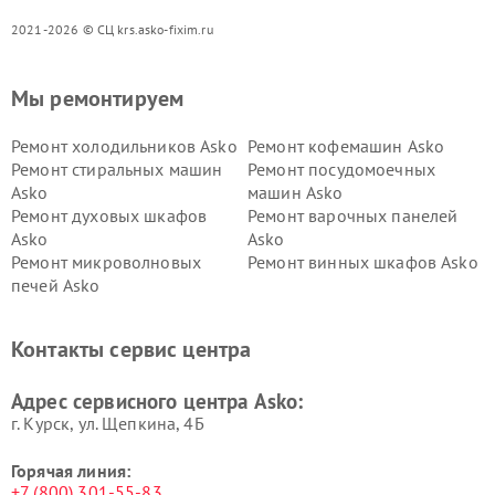
2021-2026 © СЦ krs.asko-fixim.ru
Мы ремонтируем
Ремонт холодильников Asko
Ремонт кофемашин Asko
Ремонт стиральных машин
Ремонт посудомоечных
Asko
машин Asko
Ремонт духовых шкафов
Ремонт варочных панелей
Asko
Asko
Ремонт микроволновых
Ремонт винных шкафов Asko
печей Asko
Ремонт вытяжек Asko
Ремонт сушильных шкафов
Asko
Контакты сервис центра
Ремонт подогревателей
Ремонт промышленных
посуды и пищи Asko
вакуумных упаковщиков
Адрес сервисного центра Asko:
Asko
г. Курск, ул. Щепкина, 4Б
Горячая линия:
+7 (800) 301-55-83