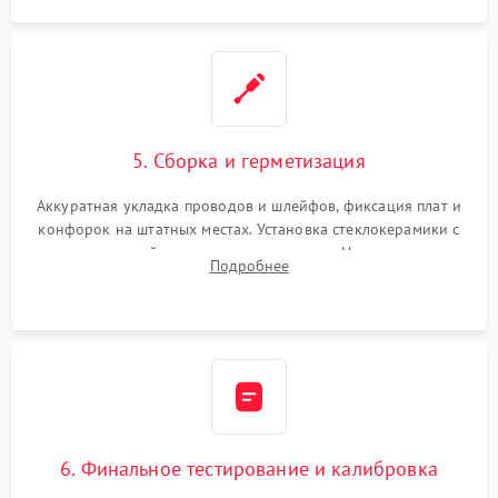
5. Сборка и герметизация
Аккуратная укладка проводов и шлейфов, фиксация плат и
конфорок на штатных местах. Установка стеклокерамики с
проверкой равномерности зазоров. Нанесение
Подробнее
термостойкого герметика или укладка уплотнительной
ленты по контуру.
6. Финальное тестирование и калибровка