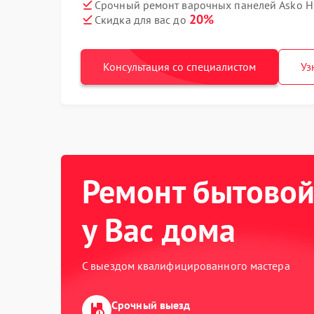
Срочный ремонт варочных панелей Asko H
20%
Скидка для вас до
Консультация со специалистом
Уз
Ремонт бытовой
у Вас дома
С выездом квалифицированного мастера
Срочный выезд