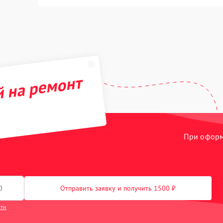
й на ремонт
При оформл
Отправить заявку и получить 1500 ₽
сти