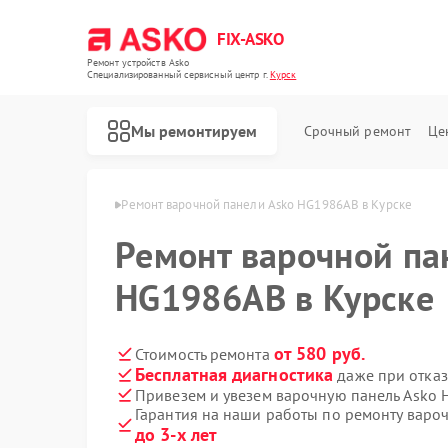
FIX-ASKO
Ремонт устройств Asko
Специализированный cервисный центр г.
Курск
Мы ремонтируем
Срочный ремонт
Це
нелей Asko в Курске
Ремонт варочной панели Asko HG1986AB в Курске
Ремонт варочной па
HG1986AB в Курске
от 580 руб.
Стоимость ремонта
Бесплатная диагностика
даже при отказ
Привезем и увезем варочную панель Asko
Гарантия на наши работы по ремонту вар
до 3-х лет
Ремонт стиральных машин Asko
Ремонт посудомоечных машин Asko
Ремонт микроволновых печей Asko
Ремонт сушильных шкафов Asko
Ремонт подогревателей посуды и пищи Asko
Ремонт промышленных вакуумных упаковщиков Asko
Ремонт сушильных машин Asko