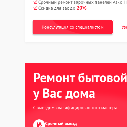
Срочный ремонт варочных панелей Asko H
20%
Скидка для вас до
Консультация со специалистом
Уз
Ремонт бытовой
у Вас дома
С выездом квалифицированного мастера
Срочный выезд