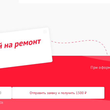
й на ремонт
При оформл
Отправить заявку и получить 1500 ₽
сти