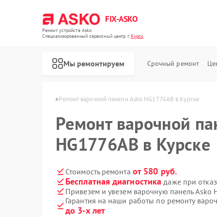
FIX-ASKO
Ремонт устройств Asko
Специализированный cервисный центр г.
Курск
Мы ремонтируем
Срочный ремонт
Це
нелей Asko в Курске
Ремонт варочной панели Asko HG1776AB в Курске
Ремонт варочной па
HG1776AB в Курске
от 580 руб.
Стоимость ремонта
Бесплатная диагностика
даже при отказ
Привезем и увезем варочную панель Asko
Гарантия на наши работы по ремонту вар
до 3-х лет
Ремонт стиральных машин Asko
Ремонт посудомоечных машин Asko
Ремонт микроволновых печей Asko
Ремонт сушильных шкафов Asko
Ремонт подогревателей посуды и пищи Asko
Ремонт промышленных вакуумных упаковщиков Asko
Ремонт сушильных машин Asko