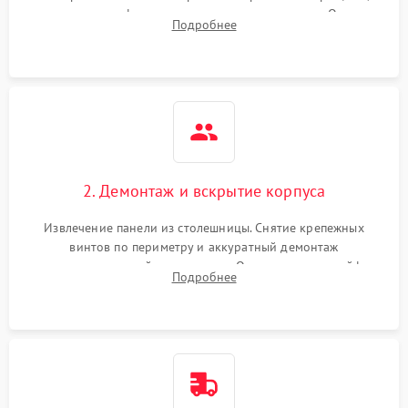
проверка конфорок на равномерность нагрева. Опрос
Подробнее
клиента о симптомах (не включается, не видит посуду,
щелкает).
2. Демонтаж и вскрытие корпуса
Извлечение панели из столешницы. Снятие крепежных
винтов по периметру и аккуратный демонтаж
стеклокерамической поверхности. Отсоединение шлейфов
Подробнее
сенсорного блока для доступа к силовым платам, катушкам
или ТЭНам.