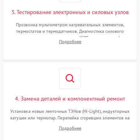
3. Тестирование электронных и силовых узлов
Прозвонка мультиметром нагревательных элементов,
термостатов и термодатчиков. Диагностика силового
модуля, реле, диодных мостов и IGBT-транзисторов (для
Подробнее
индукции). Проверка кранов и газ-контроля (для газовых
панелей).
4. Замена деталей и компонентный ремонт
Установка новых ленточных ТЭНов (Hi-Light), индукторных
катушек или термопар. Перепайка сгоревших элементов на
плате управления, восстановление токопроводящих
Подробнее
дорожек. Очистка контактов и замена поврежденной
проводки.