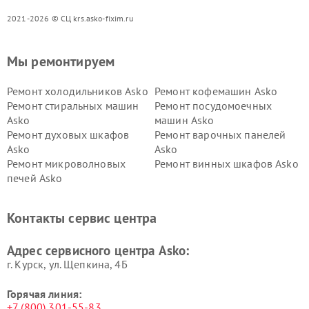
2021-2026 © СЦ krs.asko-fixim.ru
Мы ремонтируем
Ремонт холодильников Asko
Ремонт кофемашин Asko
Ремонт стиральных машин
Ремонт посудомоечных
Asko
машин Asko
Ремонт духовых шкафов
Ремонт варочных панелей
Asko
Asko
Ремонт микроволновых
Ремонт винных шкафов Asko
печей Asko
Ремонт вытяжек Asko
Ремонт сушильных шкафов
Asko
Контакты сервис центра
Ремонт подогревателей
Ремонт промышленных
посуды и пищи Asko
вакуумных упаковщиков
Адрес сервисного центра Asko:
Asko
г. Курск, ул. Щепкина, 4Б
Горячая линия:
+7 (800) 301-55-83