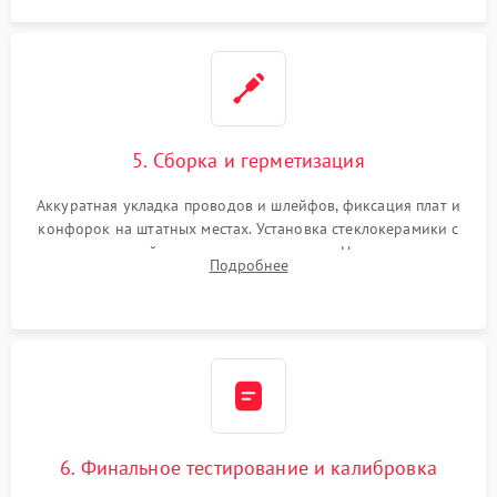
5. Сборка и герметизация
Аккуратная укладка проводов и шлейфов, фиксация плат и
конфорок на штатных местах. Установка стеклокерамики с
проверкой равномерности зазоров. Нанесение
Подробнее
термостойкого герметика или укладка уплотнительной
ленты по контуру.
6. Финальное тестирование и калибровка