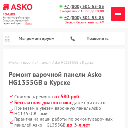
+7 (800) 301-55-83
Ежедневно, с 10:00 до 20:00
FIX-ASKO
+7 (800) 301-55-83
Ремонт устройств Asko
Специализированный
Звонок бесплатный по РФ
cервисный центр г.
Курск
Мы ремонтируем
Позвонить
урске
Ремонт варочной панели Asko HG1355GB в Курске
Ремонт варочной панели Asko
HG1355GB в Курске
от 580 руб.
Стоимость ремонта
Бесплатная диагностика
даже при отказе
Привезем и увезем варочную панель Asko
HG1355GB сами
Ремонт промышленных вакуумных упаковщиков Asko
Ремонт стиральных машин Asko
Ремонт сушильных шкафов Asko
Ремонт подогревателей посуды и пищи Asko
Ремонт посудомоечных машин Asko
Ремонт микроволновых печей Asko
Гарантия на наши работы по ремонту варочных
до 3-х лет
панелей Asko HG1355GB