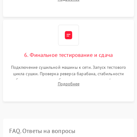
модулю управления. Монтаж корпусных панелей, люка и
верхней крышки устройства.
6. Финальное тестирование и сдача
Подключение сушильной машины к сети. Запуск тестового
цикла сушки. Проверка реверса барабана, стабильности
набора температуры, работы дренажного насоса (откачка
Подробнее
конденсата) и отсутствия посторонних скрипов, стуков или
вибраций.
FAQ. Ответы на вопросы