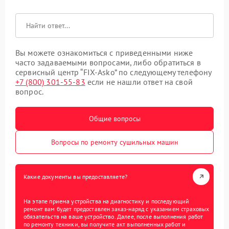
Вы можете ознакомиться с приведенными ниже
часто задаваемыми вопросами, либо обратиться в
сервисный центр “FIX-Asko” по следующему телефону
+7 (800) 301-55-83
если не нашли ответ на свой
вопрос.
Общие вопросы
Вопросы по ремонту сушильных машин
Какие документы вы предоставляете?
На этапе приема устройства на диагностику и последующий
ремонт вам будет предоставлен заказ-наряд с указанием страховых
обязательств на ваше устройство. Далее, после выполнения работ
по ремонту техники, вы получите акт выполненных работ и