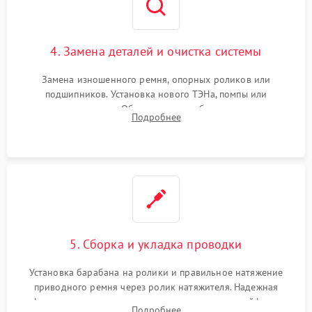
4. Замена деталей и очистка системы
Замена изношенного ремня, опорных роликов или
подшипников. Установка нового ТЭНа, помпы или
термодатчиков. Обязательная глубокая очистка
Подробнее
конденсатора, крыльчатки вентилятора и воздуховодов от
ворса. Восстановление платы управления.
5. Сборка и укладка проводки
Установка барабана на ролики и правильное натяжение
приводного ремня через ролик натяжителя. Надежная
фиксация всех узлов, подключение клемм и шлейфов к
Подробнее