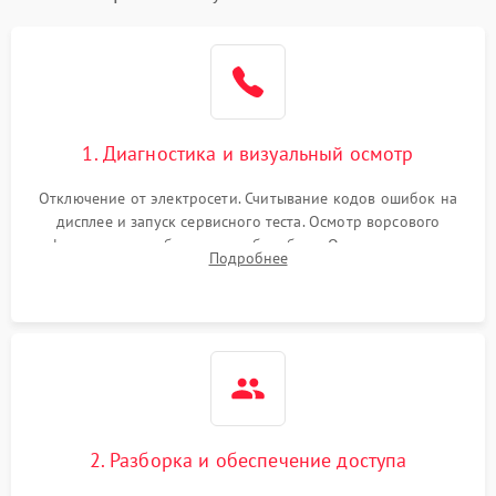
1. Диагностика и визуальный осмотр
Отключение от электросети. Считывание кодов ошибок на
дисплее и запуск сервисного теста. Осмотр ворсового
фильтра, теплообменника и барабана. Опрос клиента о
Подробнее
неисправностях (не сушит, не крутит барабан, сильно шумит
или выдает ошибку).
2. Разборка и обеспечение доступа