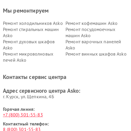
Мы ремонтируем
Ремонт холодильников Asko
Ремонт кофемашин Asko
Ремонт стиральных машин
Ремонт посудомоечных
Asko
машин Asko
Ремонт духовых шкафов
Ремонт варочных панелей
Asko
Asko
Ремонт микроволновых
Ремонт винных шкафов Asko
печей Asko
Ремонт вытяжек Asko
Ремонт сушильных шкафов
Asko
Контакты сервис центра
Ремонт подогревателей
Ремонт промышленных
посуды и пищи Asko
вакуумных упаковщиков
Адрес сервисного центра Asko:
Asko
г. Курск, ул. Щепкина, 4Б
Горячая линия:
+7 (800) 301-55-83
Контактный телефон:
8 (800) 301-55-83