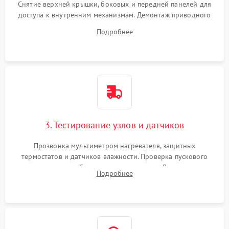
Снятие верхней крышки, боковых и передней панелей для
доступа к внутренним механизмам. Демонтаж приводного
ремня, панели управления и защитных кожухов.
Подробнее
Обеспечение свободного доступа к ТЭНу, компрессору,
двигателю и дренажной помпе.
3. Тестирование узлов и датчиков
Прозвонка мультиметром нагревателя, защитных
термостатов и датчиков влажности. Проверка пускового
конденсатора, обмоток мотора и помпы. Для машин с
Подробнее
тепловым насосом — диагностика работы компрессора и
оценка циркуляции хладагента.