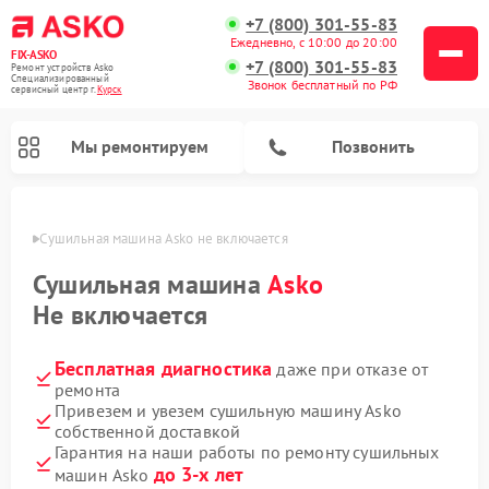
+7 (800) 301-55-83
Ежедневно, с 10:00 до 20:00
FIX-ASKO
+7 (800) 301-55-83
Ремонт устройств Asko
Специализированный
Звонок бесплатный по РФ
cервисный центр г.
Курск
Мы ремонтируем
Позвонить
урске
Сушильная машина Asko не включается
Сушильная машина
Asko
Не включается
Бесплатная диагностика
даже при отказе от
ремонта
Привезем и увезем сушильную машину Asko
собственной доставкой
Ремонт подогревателей посуды и пищи Asko
Ремонт стиральных машин Asko
Ремонт микроволновых печей Asko
Ремонт промышленных вакуумных упаковщиков Asko
Ремонт посудомоечных машин Asko
Ремонт сушильных шкафов Asko
Гарантия на наши работы по ремонту сушильных
до 3-х лет
машин Asko