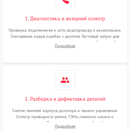
1. Диагностика и внешний осмотр
Проверка подключения к сети, водопроводу и канализации.
Считывание кодов ошибок с дисплея. Тестовый запуск для
выявления посторонних шумов, протечек или сбоев в работе
Подробнее
электронного модуля управления.
2. Разборка и дефектовка деталей
Снятие панелей корпуса, дозатора и панели управления.
Осмотр приводного ремня, ТЭНа, сливного насоса и
амортизаторов. Проверка подшипников барабана и
Подробнее
крестовины на износ, а манжеты люка на разрывы.