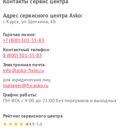
Контакты сервис центра
Ремонт подогревателей
Ремонт промышленных
посуды и пищи Asko
вакуумных упаковщиков
Адрес сервисного центра Asko:
Asko
г. Курск, ул. Щепкина, 4Б
Горячая линия:
+7 (800) 301-55-83
Контактный телефон:
8 (800) 301-55-83
Электронная почта:
info@asko-fixim.ru
для юридических лиц
manager@fix-asko.ru
График работы:
ПН-ВСК с 9:00 до 21:00 без перерывов и выходных
Рейтинг сервисного центра
4.9-5.0