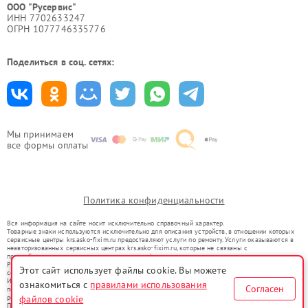
ООО "Русервис"
ИНН 7702633247
ОГРН 1077746335776
Поделиться в соц. сетях:
Мы принимаем
все формы оплаты
Политика конфиденциальности
Вся информация на сайте носит исключительно справочный характер.
Товарные знаки используются исключительно для описания устройств, в отношении которых
сервисные центры krs.asko-fixim.ru предоставляют услуги по ремонту. Услуги оказываются в
неавторизованных сервисных центрах krs.asko-fixim.ru, которые не связаны с
правообладателями товарных знаков или их официальными представителями.
Ремонт осуществляется для устройств, уже введенных в гражданский оборот в соответствии
Этот сайт использует файлы cookie. Вы можете
со статьей 1487 ГК РФ.
Использование товарных знаков не преследует цели индивидуализации услуг или введения
ознакомиться с
правилами использования
Согласен
потребителей в заблуждение, а служит для информирования о предоставляемых услугах по
файлов cookie
ремонту техники указанных брендов.
Представленная на сайте информация не является публичной офертой, определяемой