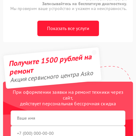
Записывайтесь на бесплатную диагностику.
Мы проверим ваше устройство и укажем на неисправность.
Показать все услуги
Получите 1500 рублей на
ремонт
Акция сервисного центра Asko
При оформлении заявки на ремонт техники через
сайт,
действует персональная бессрочная скидка