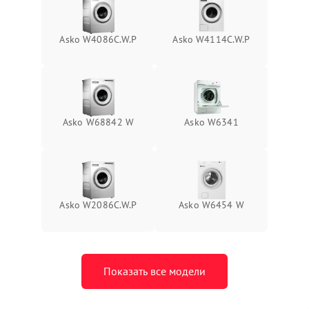
Asko W4086C.W.P
Asko W4114C.W.P
Asko W68842 W
Asko W6341
Asko W2086C.W.P
Asko W6454 W
Показать все модели