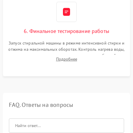
6. Финальное тестирование работы
Запуск стиральной машины в режиме интенсивной стирки и
отжима на максимальных оборотах. Контроль нагрева воды,
корректности слива, отсутствия излишних вибраций,
Подробнее
посторонних стуков и протечек под корпусом.
FAQ. Ответы на вопросы