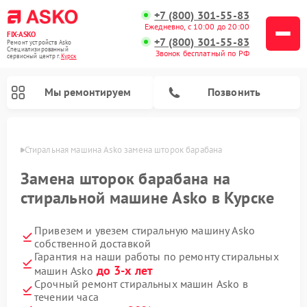
+7 (800) 301-55-83
Ежедневно, с 10:00 до 20:00
FIX-ASKO
+7 (800) 301-55-83
Ремонт устройств Asko
Специализированный
Звонок бесплатный по РФ
cервисный центр г.
Курск
Мы ремонтируем
Позвонить
урске
Стиральная машина Asko замена шторок барабана
Замена шторок барабана на
стиральной машине Asko в Курске
Привезем и увезем стиральную машину Asko
собственной доставкой
Гарантия на наши работы по ремонту стиральных
до 3-х лет
машин Asko
Ремонт промышленных вакуумных упаковщиков Asko
Ремонт посудомоечных машин Asko
Ремонт сушильных шкафов Asko
Ремонт подогревателей посуды и пищи Asko
Ремонт микроволновых печей Asko
Срочный ремонт стиральных машин Asko в
течении часа