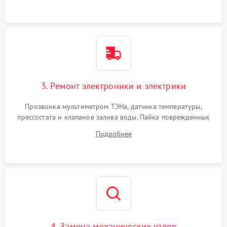
3. Ремонт электроники и электрики
Прозвонка мультиметром ТЭНа, датчика температуры,
прессостата и клапанов залива воды. Пайка поврежденных
дорожек или замена симисторов на плате управления.
Подробнее
Восстановление целостности проводки и контактов.
4. Замена механических узлов