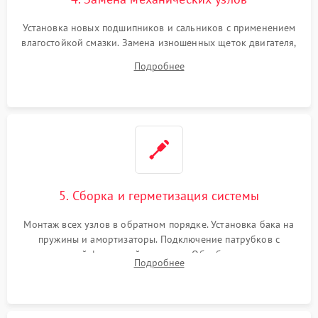
Установка новых подшипников и сальников с применением
влагостойкой смазки. Замена изношенных щеток двигателя,
порванного ремня привода, неисправного сливного насоса
Подробнее
или поврежденной резиновой манжеты.
5. Сборка и герметизация системы
Монтаж всех узлов в обратном порядке. Установка бака на
пружины и амортизаторы. Подключение патрубков с
надежной фиксацией хомутами. Обработка стыков
Подробнее
герметиком для предотвращения возможных протечек воды.