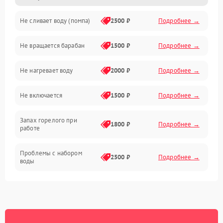
Не сливает воду (помпа)
2500 ₽
Подробнее →
Водоснабжение
Не вращается барабан
1500 ₽
Подробнее →
Слив
Не нагревает воду
2000 ₽
Подробнее →
Программное обеспечение
Не включается
1500 ₽
Подробнее →
Запах горелого при
1800 ₽
Подробнее →
работе
Проблемы с набором
2500 ₽
Подробнее →
воды
Замена ТЭНа
2200 ₽
Подробнее →
Замена платы управления
2200 ₽
Подробнее →