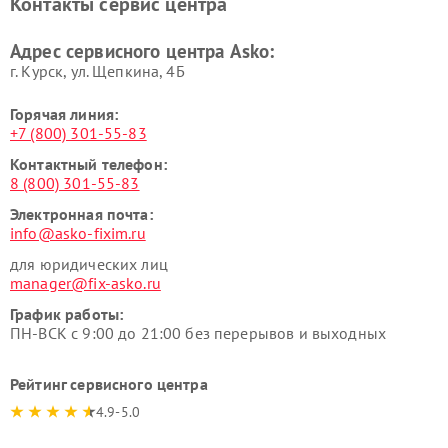
Контакты сервис центра
Ремонт подогревателей
Ремонт промышленных
посуды и пищи Asko
вакуумных упаковщиков
Адрес сервисного центра Asko:
Asko
г. Курск, ул. Щепкина, 4Б
Горячая линия:
+7 (800) 301-55-83
Контактный телефон:
8 (800) 301-55-83
Электронная почта:
info@asko-fixim.ru
для юридических лиц
manager@fix-asko.ru
График работы:
ПН-ВСК с 9:00 до 21:00 без перерывов и выходных
Рейтинг сервисного центра
4.9-5.0