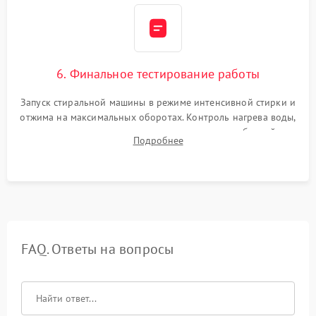
6. Финальное тестирование работы
Запуск стиральной машины в режиме интенсивной стирки и
отжима на максимальных оборотах. Контроль нагрева воды,
корректности слива, отсутствия излишних вибраций,
Подробнее
посторонних стуков и протечек под корпусом.
FAQ. Ответы на вопросы