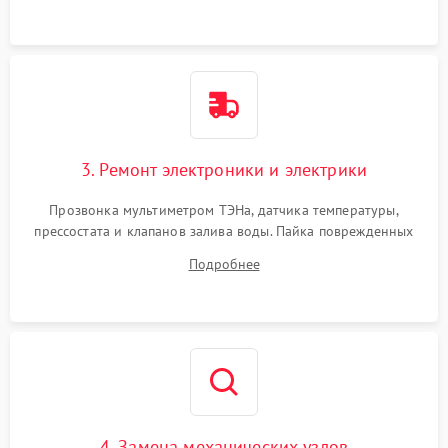
3. Ремонт электроники и электрики
Прозвонка мультиметром ТЭНа, датчика температуры,
прессостата и клапанов залива воды. Пайка поврежденных
дорожек или замена симисторов на плате управления.
Подробнее
Восстановление целостности проводки и контактов.
4. Замена механических узлов