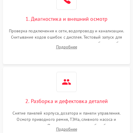
1. Диагностика и внешний осмотр
Проверка подключения к сети, водопроводу и канализации.
Считывание кодов ошибок с дисплея. Тестовый запуск для
выявления посторонних шумов, протечек или сбоев в работе
Подробнее
электронного модуля управления.
2. Разборка и дефектовка деталей
Снятие панелей корпуса, дозатора и панели управления.
Осмотр приводного ремня, ТЭНа, сливного насоса и
амортизаторов. Проверка подшипников барабана и
Подробнее
крестовины на износ, а манжеты люка на разрывы.