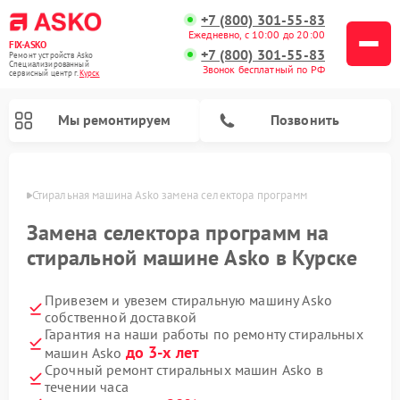
+7 (800) 301-55-83
Ежедневно, с 10:00 до 20:00
FIX-ASKO
+7 (800) 301-55-83
Ремонт устройств Asko
Специализированный
Звонок бесплатный по РФ
cервисный центр г.
Курск
Мы ремонтируем
Позвонить
урске
Стиральная машина Asko замена селектора программ
Замена селектора программ на
стиральной машине Asko в Курске
Привезем и увезем стиральную машину Asko
собственной доставкой
Гарантия на наши работы по ремонту стиральных
до 3-х лет
машин Asko
Ремонт промышленных вакуумных упаковщиков Asko
Ремонт посудомоечных машин Asko
Ремонт сушильных шкафов Asko
Ремонт подогревателей посуды и пищи Asko
Ремонт микроволновых печей Asko
Срочный ремонт стиральных машин Asko в
течении часа