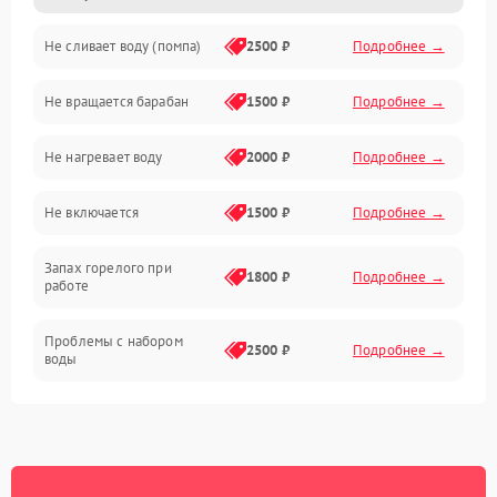
Не сливает воду (помпа)
2500 ₽
Подробнее →
Водоснабжение
Не вращается барабан
1500 ₽
Подробнее →
Слив
Не нагревает воду
2000 ₽
Подробнее →
Программное обеспечение
Не включается
1500 ₽
Подробнее →
Запах горелого при
1800 ₽
Подробнее →
работе
Проблемы с набором
2500 ₽
Подробнее →
воды
Замена ТЭНа
2200 ₽
Подробнее →
Замена платы управления
2200 ₽
Подробнее →