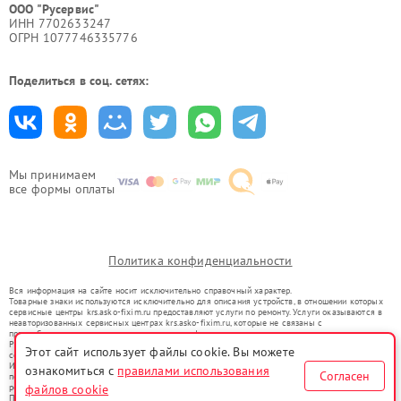
ООО "Русервис"
ИНН 7702633247
ОГРН 1077746335776
Поделиться в соц. сетях:
Мы принимаем
все формы оплаты
Политика конфиденциальности
Вся информация на сайте носит исключительно справочный характер.
Товарные знаки используются исключительно для описания устройств, в отношении которых
сервисные центры krs.asko-fixim.ru предоставляют услуги по ремонту. Услуги оказываются в
неавторизованных сервисных центрах krs.asko-fixim.ru, которые не связаны с
правообладателями товарных знаков или их официальными представителями.
Ремонт осуществляется для устройств, уже введенных в гражданский оборот в соответствии
Этот сайт использует файлы cookie. Вы можете
со статьей 1487 ГК РФ.
Использование товарных знаков не преследует цели индивидуализации услуг или введения
ознакомиться с
правилами использования
Согласен
потребителей в заблуждение, а служит для информирования о предоставляемых услугах по
файлов cookie
ремонту техники указанных брендов.
Представленная на сайте информация не является публичной офертой, определяемой