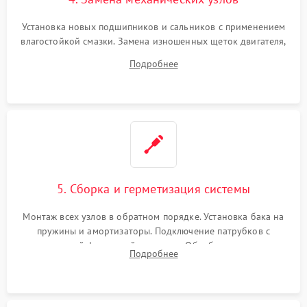
Установка новых подшипников и сальников с применением
влагостойкой смазки. Замена изношенных щеток двигателя,
порванного ремня привода, неисправного сливного насоса
Подробнее
или поврежденной резиновой манжеты.
5. Сборка и герметизация системы
Монтаж всех узлов в обратном порядке. Установка бака на
пружины и амортизаторы. Подключение патрубков с
надежной фиксацией хомутами. Обработка стыков
Подробнее
герметиком для предотвращения возможных протечек воды.