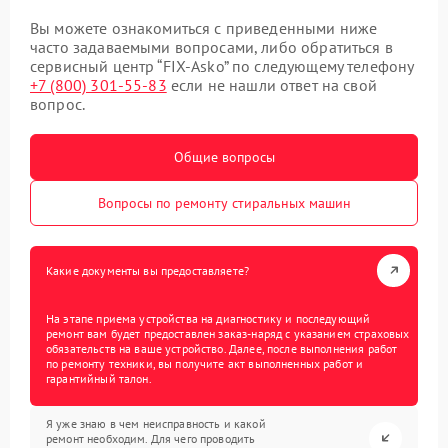
Вы можете ознакомиться с приведенными ниже
часто задаваемыми вопросами, либо обратиться в
сервисный центр “FIX-Asko” по следующему телефону
+7 (800) 301-55-83
если не нашли ответ на свой
вопрос.
Общие вопросы
Вопросы по ремонту стиральных машин
Какие документы вы предоставляете?
На этапе приема устройства на диагностику и последующий
ремонт вам будет предоставлен заказ-наряд с указанием страховых
обязательств на ваше устройство. Далее, после выполнения работ
по ремонту техники, вы получите акт выполненных работ и
гарантийный талон.
Я уже знаю в чем неисправность и какой
ремонт необходим. Для чего проводить