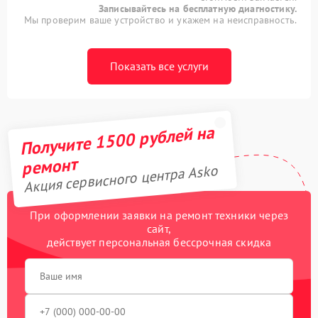
Записывайтесь на бесплатную диагностику.
Мы проверим ваше устройство и укажем на неисправность.
Показать все услуги
Получите 1500 рублей на
ремонт
Акция сервисного центра Asko
При оформлении заявки на ремонт техники через
сайт,
действует персональная бессрочная скидка