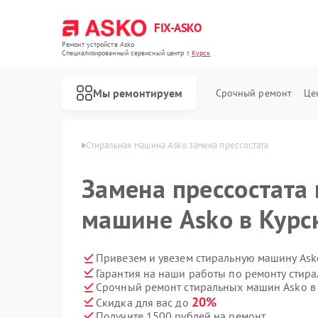
FIX-ASKO
Ремонт устройств Asko
Специализированный cервисный центр г.
Курск
Мы ремонтируем
Срочный ремонт
Це
машин Asko в Курске
Стиральная машина Asko замена прессостата
Замена прессостата
машине Asko в Курс
Привезем и увезем стиральную машину Ask
Гарантия на наши работы по ремонту стир
Срочный ремонт стиральных машин Asko в 
20%
Скидка для вас до
Получите 1500 рублей на ремонт
Ремонт посудомоечных машин Asko
Ремонт варочных панелей Asko
Ремонт микроволновых печей Asko
Ремонт сушильных шкафов Asko
Ремонт подогревателей посуды и пищи Asko
Ремонт промышленных вакуумных упаковщиков Asko
Ремонт сушильных машин Asko