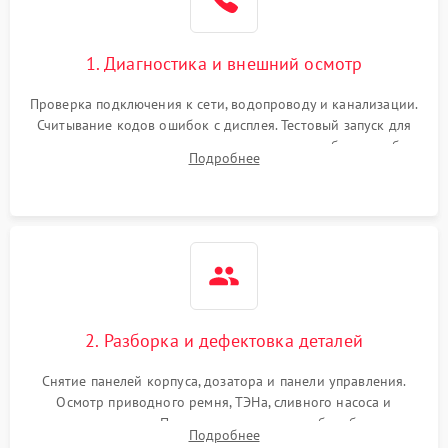
1. Диагностика и внешний осмотр
Проверка подключения к сети, водопроводу и канализации.
Считывание кодов ошибок с дисплея. Тестовый запуск для
выявления посторонних шумов, протечек или сбоев в работе
Подробнее
электронного модуля управления.
2. Разборка и дефектовка деталей
Снятие панелей корпуса, дозатора и панели управления.
Осмотр приводного ремня, ТЭНа, сливного насоса и
амортизаторов. Проверка подшипников барабана и
Подробнее
крестовины на износ, а манжеты люка на разрывы.