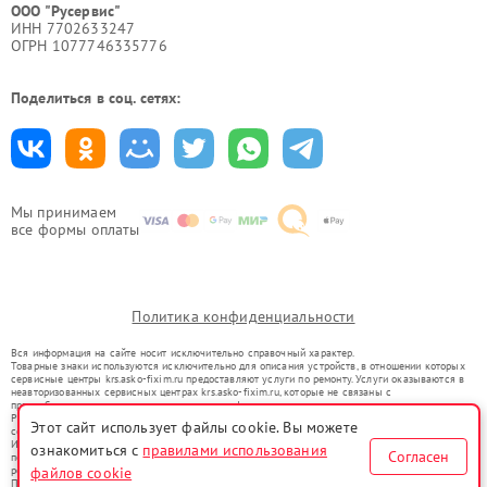
ООО "Русервис"
ИНН 7702633247
ОГРН 1077746335776
Поделиться в соц. сетях:
Мы принимаем
все формы оплаты
Политика конфиденциальности
Вся информация на сайте носит исключительно справочный характер.
Товарные знаки используются исключительно для описания устройств, в отношении которых
сервисные центры krs.asko-fixim.ru предоставляют услуги по ремонту. Услуги оказываются в
неавторизованных сервисных центрах krs.asko-fixim.ru, которые не связаны с
правообладателями товарных знаков или их официальными представителями.
Ремонт осуществляется для устройств, уже введенных в гражданский оборот в соответствии
Этот сайт использует файлы cookie. Вы можете
со статьей 1487 ГК РФ.
Использование товарных знаков не преследует цели индивидуализации услуг или введения
ознакомиться с
правилами использования
Согласен
потребителей в заблуждение, а служит для информирования о предоставляемых услугах по
файлов cookie
ремонту техники указанных брендов.
Представленная на сайте информация не является публичной офертой, определяемой