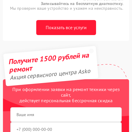
Записывайтесь на бесплатную диагностику.
Мы проверим ваше устройство и укажем на неисправность.
Показать все услуги
Получите 1500 рублей на
ремонт
Акция сервисного центра Asko
При оформлении заявки на ремонт техники через
сайт,
действует персональная бессрочная скидка