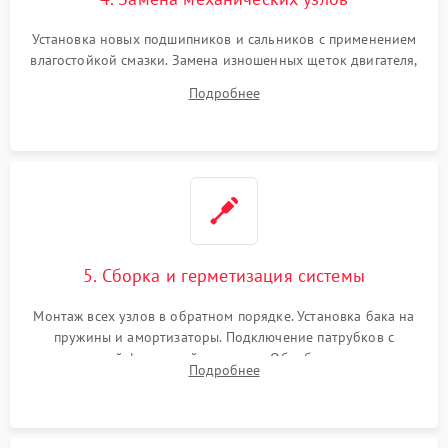
Установка новых подшипников и сальников с применением
влагостойкой смазки. Замена изношенных щеток двигателя,
порванного ремня привода, неисправного сливного насоса
Подробнее
или поврежденной резиновой манжеты.
5. Сборка и герметизация системы
Монтаж всех узлов в обратном порядке. Установка бака на
пружины и амортизаторы. Подключение патрубков с
надежной фиксацией хомутами. Обработка стыков
Подробнее
герметиком для предотвращения возможных протечек воды.