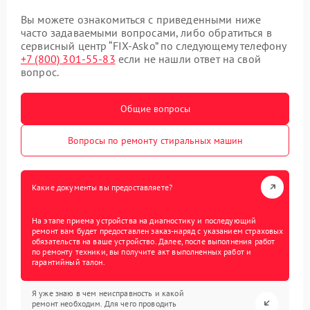
Вы можете ознакомиться с приведенными ниже
часто задаваемыми вопросами, либо обратиться в
сервисный центр “FIX-Asko” по следующему телефону
+7 (800) 301-55-83
если не нашли ответ на свой
вопрос.
Общие вопросы
Вопросы по ремонту стиральных машин
Какие документы вы предоставляете?
На этапе приема устройства на диагностику и последующий
ремонт вам будет предоставлен заказ-наряд с указанием страховых
обязательств на ваше устройство. Далее, после выполнения работ
по ремонту техники, вы получите акт выполненных работ и
гарантийный талон.
Я уже знаю в чем неисправность и какой
ремонт необходим. Для чего проводить