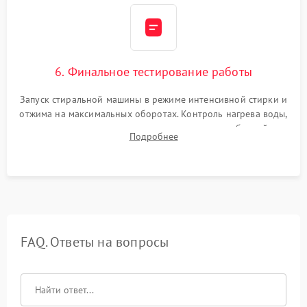
6. Финальное тестирование работы
Запуск стиральной машины в режиме интенсивной стирки и
отжима на максимальных оборотах. Контроль нагрева воды,
корректности слива, отсутствия излишних вибраций,
Подробнее
посторонних стуков и протечек под корпусом.
FAQ. Ответы на вопросы