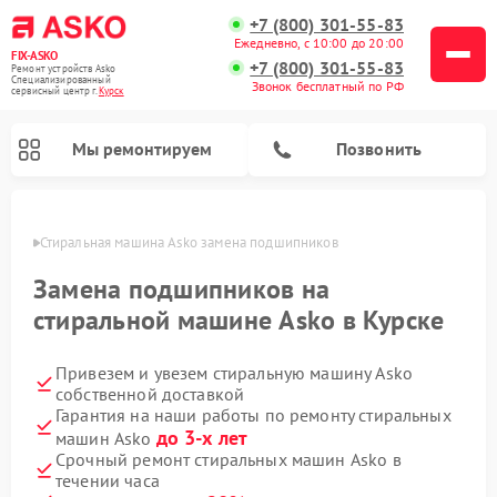
+7 (800) 301-55-83
Ежедневно, с 10:00 до 20:00
FIX-ASKO
+7 (800) 301-55-83
Ремонт устройств Asko
Специализированный
Звонок бесплатный по РФ
cервисный центр г.
Курск
Мы ремонтируем
Позвонить
урске
Стиральная машина Asko замена подшипников
Замена подшипников на
стиральной машине Asko в Курске
Привезем и увезем стиральную машину Asko
собственной доставкой
Гарантия на наши работы по ремонту стиральных
до 3-х лет
машин Asko
Ремонт промышленных вакуумных упаковщиков Asko
Ремонт посудомоечных машин Asko
Ремонт сушильных шкафов Asko
Ремонт подогревателей посуды и пищи Asko
Ремонт микроволновых печей Asko
Срочный ремонт стиральных машин Asko в
течении часа