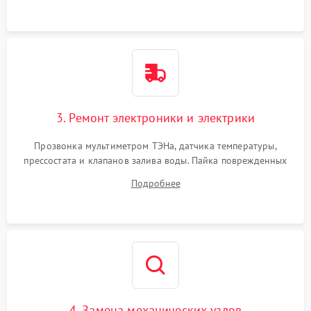
3. Ремонт электроники и электрики
Прозвонка мультиметром ТЭНа, датчика температуры,
прессостата и клапанов залива воды. Пайка поврежденных
дорожек или замена симисторов на плате управления.
Подробнее
Восстановление целостности проводки и контактов.
4. Замена механических узлов