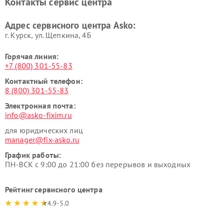
Контакты сервис центра
Ремонт подогревателей
Ремонт промышленных
посуды и пищи Asko
вакуумных упаковщиков
Адрес сервисного центра Asko:
Asko
г. Курск, ул. Щепкина, 4Б
Горячая линия:
+7 (800) 301-55-83
Контактный телефон:
8 (800) 301-55-83
Электронная почта:
info@asko-fixim.ru
для юридических лиц
manager@fix-asko.ru
График работы:
ПН-ВСК с 9:00 до 21:00 без перерывов и выходных
Рейтинг сервисного центра
4.9-5.0