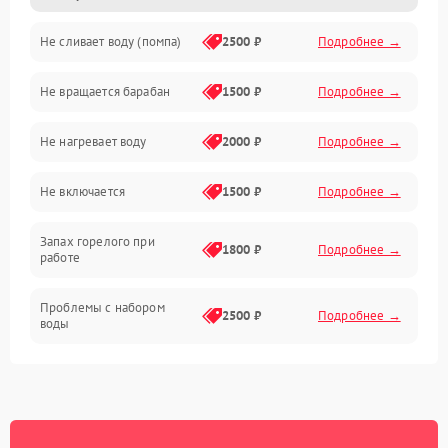
Не сливает воду (помпа)
2500 ₽
Подробнее →
Водоснабжение
Не вращается барабан
1500 ₽
Подробнее →
Слив
Не нагревает воду
2000 ₽
Подробнее →
Программное обеспечение
Не включается
1500 ₽
Подробнее →
Запах горелого при
1800 ₽
Подробнее →
работе
Проблемы с набором
2500 ₽
Подробнее →
воды
Замена ТЭНа
2200 ₽
Подробнее →
Замена платы управления
2200 ₽
Подробнее →