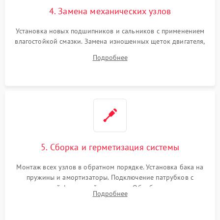
4. Замена механических узлов
Установка новых подшипников и сальников с применением
влагостойкой смазки. Замена изношенных щеток двигателя,
порванного ремня привода, неисправного сливного насоса
Подробнее
или поврежденной резиновой манжеты.
5. Сборка и герметизация системы
Монтаж всех узлов в обратном порядке. Установка бака на
пружины и амортизаторы. Подключение патрубков с
надежной фиксацией хомутами. Обработка стыков
Подробнее
герметиком для предотвращения возможных протечек воды.