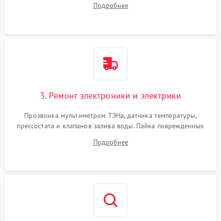
Подробнее
крестовины на износ, а манжеты люка на разрывы.
3. Ремонт электроники и электрики
Прозвонка мультиметром ТЭНа, датчика температуры,
прессостата и клапанов залива воды. Пайка поврежденных
дорожек или замена симисторов на плате управления.
Подробнее
Восстановление целостности проводки и контактов.