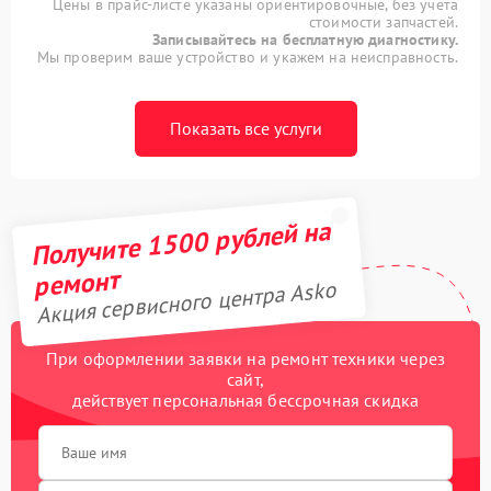
Цены в прайс-листе указаны ориентировочные, без учета
стоимости запчастей.
Записывайтесь на бесплатную диагностику.
Мы проверим ваше устройство и укажем на неисправность.
Показать все услуги
Получите 1500 рублей на
ремонт
Акция сервисного центра Asko
При оформлении заявки на ремонт техники через
сайт,
действует персональная бессрочная скидка