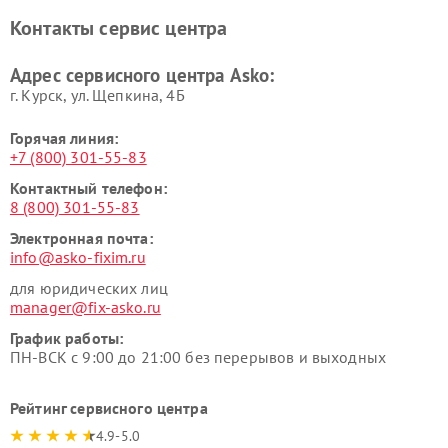
Asko
Контакты сервис центра
Ремонт подогревателей
Ремонт промышленных
посуды и пищи Asko
вакуумных упаковщиков
Адрес сервисного центра Asko:
Asko
г. Курск, ул. Щепкина, 4Б
Горячая линия:
+7 (800) 301-55-83
Контактный телефон:
8 (800) 301-55-83
Электронная почта:
info@asko-fixim.ru
для юридических лиц
manager@fix-asko.ru
График работы:
ПН-ВСК с 9:00 до 21:00 без перерывов и выходных
Рейтинг сервисного центра
4.9-5.0