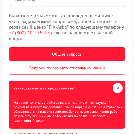
Вы можете ознакомиться с приведенными ниже
часто задаваемыми вопросами, либо обратиться в
сервисный центр “FIX-Asko” по следующему телефону
+7 (800) 301-55-83
если не нашли ответ на свой
вопрос.
Общие вопросы
Вопросы по ремонту стиральных машин
Какие документы вы предоставляете?
На этапе приема устройства на диагностику и последующий
ремонт вам будет предоставлен заказ-наряд с указанием страховых
обязательств на ваше устройство. Далее, после выполнения работ
по ремонту техники, вы получите акт выполненных работ и
гарантийный талон.
Я уже знаю в чем неисправность и какой