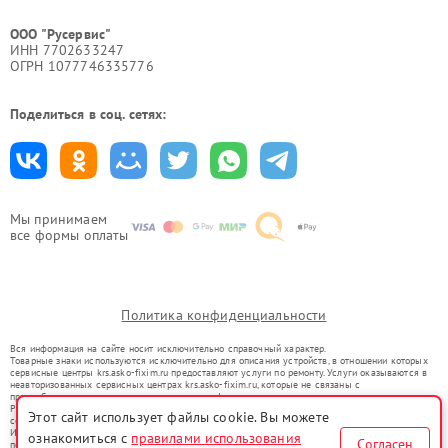
ООО "Русервис"
ИНН 7702633247
ОГРН 1077746335776
Поделиться в соц. сетях:
Мы принимаем
все формы оплаты
Политика конфиденциальности
Вся информация на сайте носит исключительно справочный характер.
Товарные знаки используются исключительно для описания устройств, в отношении которых
сервисные центры krs.asko-fixim.ru предоставляют услуги по ремонту. Услуги оказываются в
неавторизованных сервисных центрах krs.asko-fixim.ru, которые не связаны с
правообладателями товарных знаков или их официальными представителями.
Ремонт осуществляется для устройств, уже введенных в гражданский оборот в соответствии
Этот сайт использует файлы cookie. Вы можете
со статьей 1487 ГК РФ.
Использование товарных знаков не преследует цели индивидуализации услуг или введения
ознакомиться с
правилами использования
Согласен
потребителей в заблуждение, а служит для информирования о предоставляемых услугах по