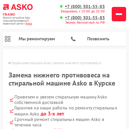
+7 (800) 301-55-83
Ежедневно, с 10:00 до 20:00
FIX-ASKO
+7 (800) 301-55-83
Ремонт устройств Asko
Специализированный
Звонок бесплатный по РФ
cервисный центр г.
Курск
Мы ремонтируем
Позвонить
урске
Стиральная машина Asko замена нижнего противовеса
Замена нижнего противовеса на
стиральной машине Asko в Курске
Привезем и увезем стиральную машину Asko
собственной доставкой
Гарантия на наши работы по ремонту стиральных
до 3-х лет
машин Asko
Ремонт промышленных вакуумных упаковщиков Asko
Ремонт посудомоечных машин Asko
Ремонт сушильных шкафов Asko
Ремонт подогревателей посуды и пищи Asko
Ремонт микроволновых печей Asko
Срочный ремонт стиральных машин Asko в
течении часа