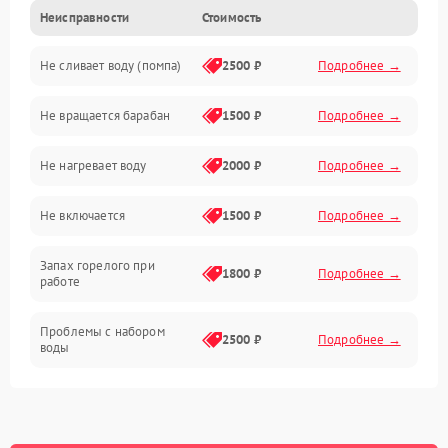
Неисправности
Стоимость
Электропитание
Не сливает воду (помпа)
2500 ₽
Подробнее →
Водоснабжение
Не вращается барабан
1500 ₽
Подробнее →
Слив
Не нагревает воду
2000 ₽
Подробнее →
Программное обеспечение
Не включается
1500 ₽
Подробнее →
Запах горелого при
1800 ₽
Подробнее →
работе
Проблемы с набором
2500 ₽
Подробнее →
воды
Замена ТЭНа
2200 ₽
Подробнее →
Замена платы управления
2200 ₽
Подробнее →