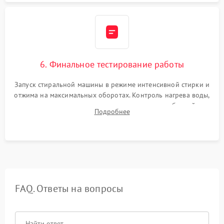
6. Финальное тестирование работы
Запуск стиральной машины в режиме интенсивной стирки и
отжима на максимальных оборотах. Контроль нагрева воды,
корректности слива, отсутствия излишних вибраций,
Подробнее
посторонних стуков и протечек под корпусом.
FAQ. Ответы на вопросы