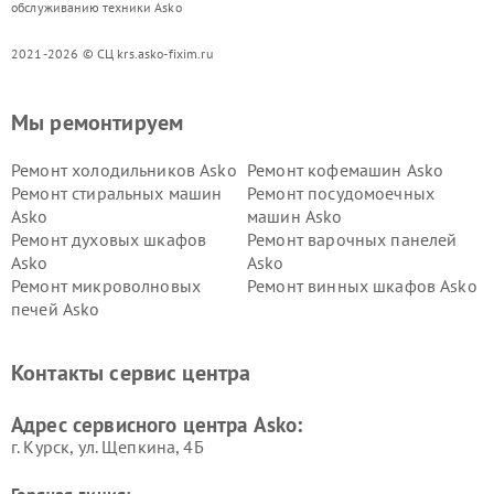
обслуживанию техники Asko
2021-2026 © СЦ krs.asko-fixim.ru
Мы ремонтируем
Ремонт холодильников Asko
Ремонт кофемашин Asko
Ремонт стиральных машин
Ремонт посудомоечных
Asko
машин Asko
Ремонт духовых шкафов
Ремонт варочных панелей
Asko
Asko
Ремонт микроволновых
Ремонт винных шкафов Asko
печей Asko
Ремонт вытяжек Asko
Ремонт сушильных шкафов
Asko
Контакты сервис центра
Ремонт подогревателей
Ремонт промышленных
посуды и пищи Asko
вакуумных упаковщиков
Адрес сервисного центра Asko:
Asko
г. Курск, ул. Щепкина, 4Б