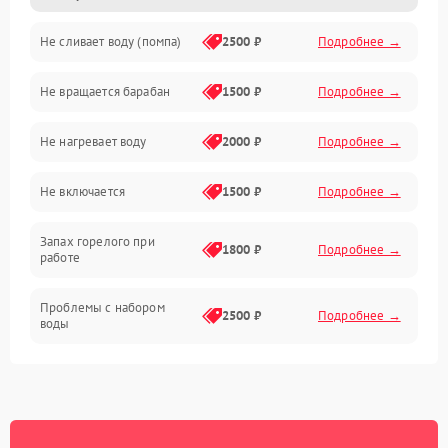
Не сливает воду (помпа)
2500 ₽
Подробнее →
Водоснабжение
Не вращается барабан
1500 ₽
Подробнее →
Слив
Не нагревает воду
2000 ₽
Подробнее →
Программное обеспечение
Не включается
1500 ₽
Подробнее →
Запах горелого при
1800 ₽
Подробнее →
работе
Проблемы с набором
2500 ₽
Подробнее →
воды
Замена ТЭНа
2200 ₽
Подробнее →
Замена платы управления
2200 ₽
Подробнее →