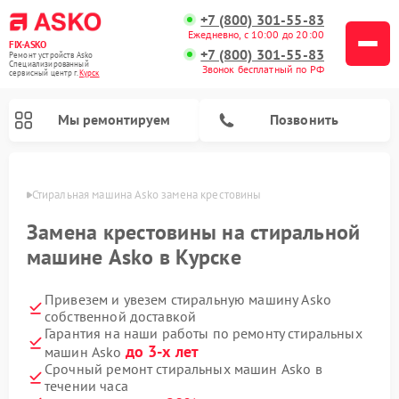
+7 (800) 301-55-83
Ежедневно, с 10:00 до 20:00
FIX-ASKO
+7 (800) 301-55-83
Ремонт устройств Asko
Специализированный
Звонок бесплатный по РФ
cервисный центр г.
Курск
Мы ремонтируем
Позвонить
урске
Стиральная машина Asko замена крестовины
Замена крестовины на стиральной
машине Asko в Курске
Привезем и увезем стиральную машину Asko
собственной доставкой
Гарантия на наши работы по ремонту стиральных
до 3-х лет
машин Asko
Ремонт промышленных вакуумных упаковщиков Asko
Ремонт посудомоечных машин Asko
Ремонт сушильных шкафов Asko
Ремонт подогревателей посуды и пищи Asko
Ремонт микроволновых печей Asko
Срочный ремонт стиральных машин Asko в
течении часа