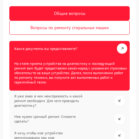
Общие вопросы
Вопросы по ремонту стиральных машин
Какие документы вы предоставляете?
На этапе приема устройства на диагностику и последующий
ремонт вам будет предоставлен заказ-наряд с указанием страховых
обязательств на ваше устройство. Далее, после выполнения работ
по ремонту техники, вы получите акт выполненных работ и
гарантийный талон.
Я уже знаю в чем неисправность и какой
ремонт необходим. Для чего проводить
диагностику?
Мне нужен срочный ремонт. Сможете
сделать?
Я хочу, чтобы мое устройство
ремонтировали при мне.