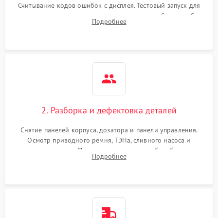
Считывание кодов ошибок с дисплея. Тестовый запуск для
выявления посторонних шумов, протечек или сбоев в работе
Подробнее
электронного модуля управления.
2. Разборка и дефектовка деталей
Снятие панелей корпуса, дозатора и панели управления.
Осмотр приводного ремня, ТЭНа, сливного насоса и
амортизаторов. Проверка подшипников барабана и
Подробнее
крестовины на износ, а манжеты люка на разрывы.