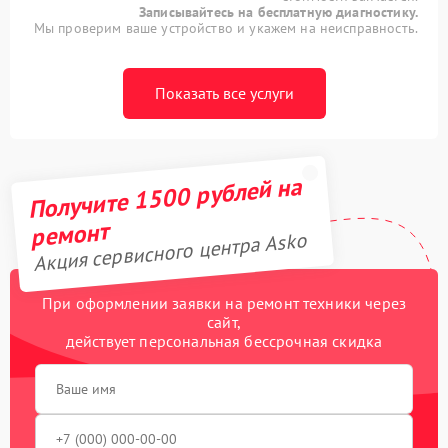
Записывайтесь на бесплатную диагностику.
Мы проверим ваше устройство и укажем на неисправность.
Показать все услуги
Получите 1500 рублей на
ремонт
Акция сервисного центра Asko
При оформлении заявки на ремонт техники через
сайт,
действует персональная бессрочная скидка