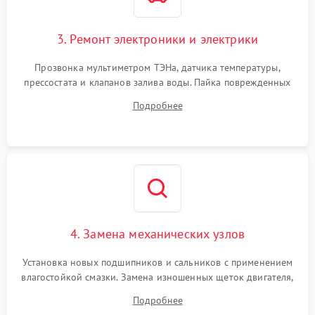
3. Ремонт электроники и электрики
Прозвонка мультиметром ТЭНа, датчика температуры,
прессостата и клапанов залива воды. Пайка поврежденных
дорожек или замена симисторов на плате управления.
Подробнее
Восстановление целостности проводки и контактов.
4. Замена механических узлов
Установка новых подшипников и сальников с применением
влагостойкой смазки. Замена изношенных щеток двигателя,
порванного ремня привода, неисправного сливного насоса
Подробнее
или поврежденной резиновой манжеты.