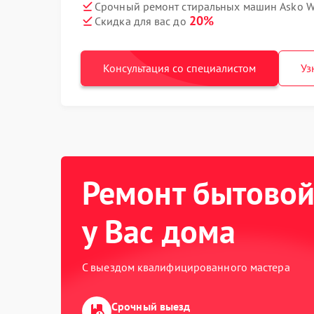
Срочный ремонт стиральных машин Asko W
20%
Скидка для вас до
Консультация со специалистом
Уз
Ремонт бытовой
у Вас дома
С выездом квалифицированного мастера
Срочный выезд