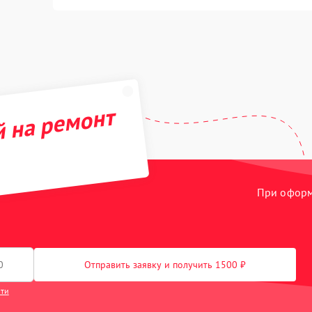
й на ремонт
При оформл
Отправить заявку и получить 1500 ₽
сти