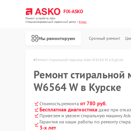
FIX-ASKO
Ремонт устройств Asko
Специализированный cервисный центр г.
Курск
Мы ремонтируем
Срочный ремонт
Це
машин Asko в Курске
Ремонт стиральной машины Asko W6564 W в Курске
Ремонт стиральной
W6564 W в Курске
от 780 руб.
Стоимость ремонта
Бесплатная диагностика
даже при отказ
Привезем и увезем стиральную машину As
Гарантия на наши работы по ремонту сти
3-х лет
Ремонт посудомоечных машин Asko
Ремонт варочных панелей Asko
Ремонт микроволновых печей Asko
Ремонт сушильных шкафов Asko
Ремонт подогревателей посуды и пищи Asko
Ремонт промышленных вакуумных упаковщиков Asko
Ремонт сушильных машин Asko