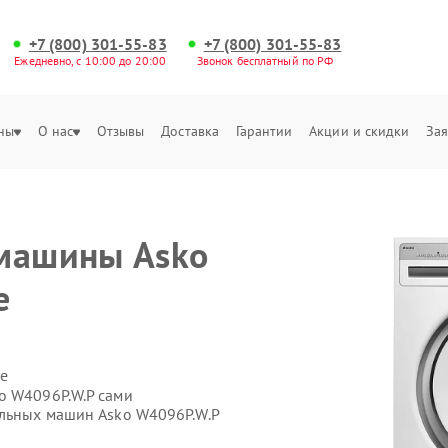
+7 (800) 301-55-83
+7 (800) 301-55-83
Ежедневно, с 10:00 до 20:00
Звонок бесплатный по РФ
ны
О нас
Отзывы
Доставка
Гарантии
Акции и скидки
Зая
 машины Asko
е
е
o W4096P.W.P сами
альных машин Asko W4096P.W.P