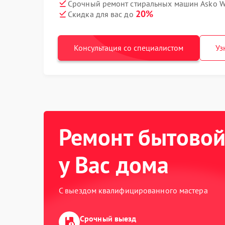
Срочный ремонт стиральных машин Asko W4
20%
Скидка для вас до
Консультация со специалистом
Уз
Ремонт бытовой
у Вас дома
С выездом квалифицированного мастера
Срочный выезд