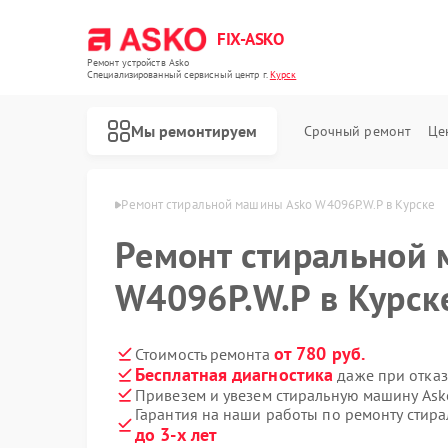
FIX-ASKO
Ремонт устройств Asko
Специализированный cервисный центр г.
Курск
Мы ремонтируем
Срочный ремонт
Це
машин Asko в Курске
Ремонт стиральной машины Asko W4096P.W.P в Курске
Ремонт стиральной
W4096P.W.P в Курск
от 780 руб.
Стоимость ремонта
Бесплатная диагностика
даже при отказ
Привезем и увезем стиральную машину Ask
Гарантия на наши работы по ремонту стир
до 3-х лет
Ремонт посудомоечных машин Asko
Ремонт варочных панелей Asko
Ремонт микроволновых печей Asko
Ремонт сушильных шкафов Asko
Ремонт подогревателей посуды и пищи Asko
Ремонт промышленных вакуумных упаковщиков Asko
Ремонт сушильных машин Asko