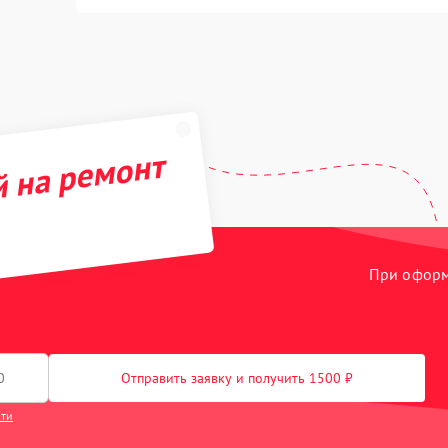
й на ремонт
При оформл
Отправить заявку и получить 1500 ₽
сти