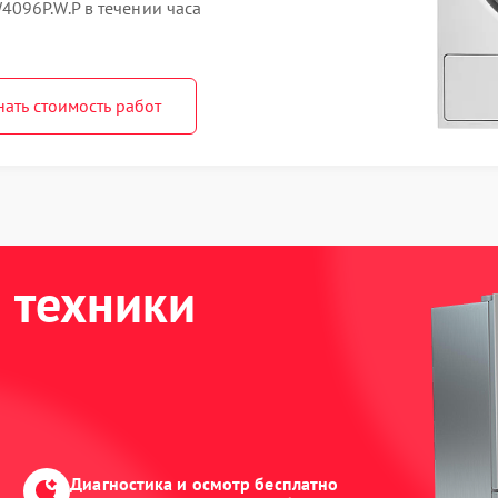
096P.W.P в течении часа
нать стоимость работ
 техники
Диагностика и осмотр бесплатно