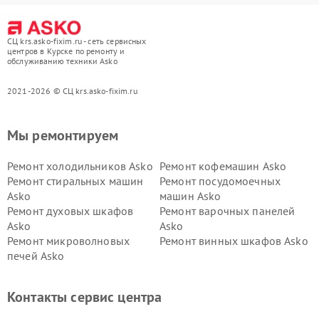
СЦ krs.asko-fixim.ru - сеть сервисных
центров в Курске по ремонту и
обслуживанию техники Asko
2021-2026 © СЦ krs.asko-fixim.ru
Мы ремонтируем
Ремонт холодильников Asko
Ремонт кофемашин Asko
Ремонт стиральных машин
Ремонт посудомоечных
Asko
машин Asko
Ремонт духовых шкафов
Ремонт варочных панелей
Asko
Asko
Ремонт микроволновых
Ремонт винных шкафов Asko
печей Asko
Ремонт вытяжек Asko
Ремонт сушильных шкафов
Asko
Контакты сервис центра
Ремонт подогревателей
Ремонт промышленных
посуды и пищи Asko
вакуумных упаковщиков