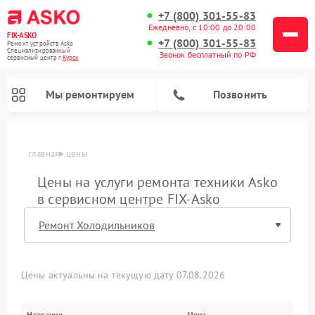
+7 (800) 301-55-83
Ежедневно, с 10:00 до 20:00
FIX-ASKO
+7 (800) 301-55-83
Ремонт устройств Asko
Специализированный
Звонок бесплатный по РФ
cервисный центр г.
Курск
Мы ремонтируем
Позвонить
главная
цены
Цены на услуги ремонта техники Asko
в сервисном центре FIX-Asko
Цены актуальны на текущую дату 07.08.2026
Ремонт подогревателей посуды и пищи Asko
Ремонт стиральных машин Asko
Ремонт микроволновых печей Asko
Ремонт промышленных вакуумных упаковщиков Asko
Ремонт посудомоечных машин Asko
Ремонт сушильных шкафов Asko
Название
Цена