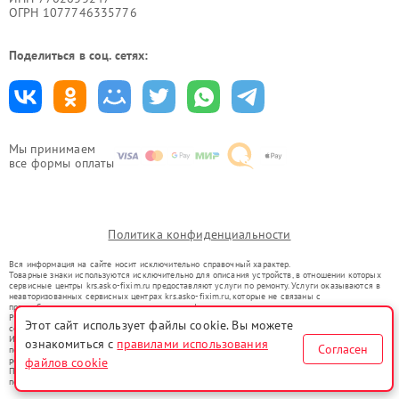
ОГРН 1077746335776
Поделиться в соц. сетях:
Мы принимаем
все формы оплаты
Политика конфиденциальности
Вся информация на сайте носит исключительно справочный характер.
Товарные знаки используются исключительно для описания устройств, в отношении которых
сервисные центры krs.asko-fixim.ru предоставляют услуги по ремонту. Услуги оказываются в
неавторизованных сервисных центрах krs.asko-fixim.ru, которые не связаны с
правообладателями товарных знаков или их официальными представителями.
Ремонт осуществляется для устройств, уже введенных в гражданский оборот в соответствии
Этот сайт использует файлы cookie. Вы можете
со статьей 1487 ГК РФ.
Использование товарных знаков не преследует цели индивидуализации услуг или введения
ознакомиться с
правилами использования
Согласен
потребителей в заблуждение, а служит для информирования о предоставляемых услугах по
файлов cookie
ремонту техники указанных брендов.
Представленная на сайте информация не является публичной офертой, определяемой
положениями Статьи 437(2) Гражданского кодекса РФ