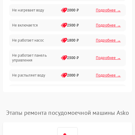
Не нагревает воду
2000 ₽
Подробнее →
Датчики
Не включается
2500 ₽
Подробнее →
Нагрев
Не работает насос
1800 ₽
Подробнее →
Вода
Не работает панель
Гигиена
2500 ₽
Подробнее →
управления
Программное обеспечение
Не распыляет воду
2000 ₽
Подробнее →
Не запускается цикл
1800 ₽
Подробнее →
стирки
Проблемы с набором
Этапы ремонта посудомоечной машины Asko
1800 ₽
Подробнее →
воды
Не работает сушилка
2100 ₽
Подробнее →