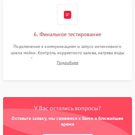
6. Финальное тестирование
Подключение к коммуникациям и запуск интенсивного
цикла мойки. Контроль корректного залива, нагрева воды
до нужной температуры, отсутствия посторонних шумов,
Подробнее
штатного слива и абсолютной сухости в поддоне.
У Вас остались вопросы?
Оставьте заявку, мы свяжемся с Вами в ближайшее
время