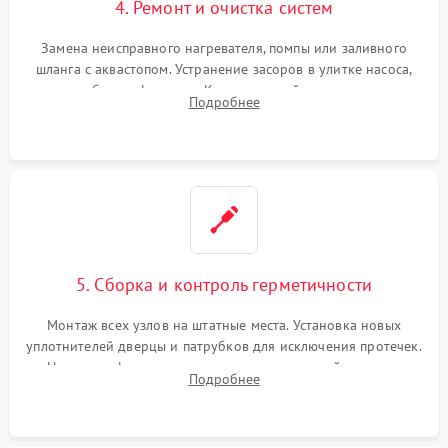
4. Ремонт и очистка систем
Замена неисправного нагревателя, помпы или заливного
шланга с аквастопом. Устранение засоров в улитке насоса,
патрубках и фильтрах. Компонентный ремонт платы
Подробнее
управления, восстановление поврежденной проводки.
5. Сборка и контроль герметичности
Монтаж всех узлов на штатные места. Установка новых
уплотнителей дверцы и патрубков для исключения протечек.
Надежная фиксация хомутов гидравлической системы,
Подробнее
сборка корпуса и установка датчика поплавка.