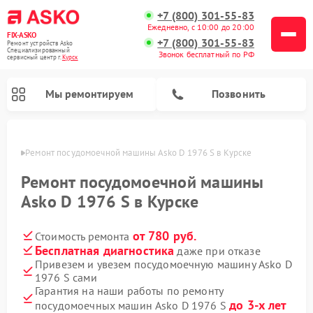
+7 (800) 301-55-83
Ежедневно, с 10:00 до 20:00
FIX-ASKO
+7 (800) 301-55-83
Ремонт устройств Asko
Специализированный
Звонок бесплатный по РФ
cервисный центр г.
Курск
Мы ремонтируем
Позвонить
урске
Ремонт посудомоечной машины Asko D 1976 S в Курске
Ремонт посудомоечной машины
Asko D 1976 S в Курске
от 780 руб.
Стоимость ремонта
Бесплатная диагностика
даже при отказе
Привезем и увезем посудомоечную машину Asko D
1976 S сами
Ремонт промышленных вакуумных упаковщиков Asko
Ремонт стиральных машин Asko
Ремонт сушильных шкафов Asko
Ремонт подогревателей посуды и пищи Asko
Ремонт микроволновых печей Asko
Гарантия на наши работы по ремонту
до 3-х лет
посудомоечных машин Asko D 1976 S