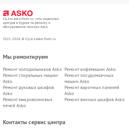
СЦ krs.asko-fixim.ru - сеть сервисных
центров в Курске по ремонту и
обслуживанию техники Asko
2021-2026 © СЦ krs.asko-fixim.ru
Мы ремонтируем
Ремонт холодильников Asko
Ремонт кофемашин Asko
Ремонт стиральных машин
Ремонт посудомоечных
Asko
машин Asko
Ремонт духовых шкафов
Ремонт варочных панелей
Asko
Asko
Ремонт микроволновых
Ремонт винных шкафов Asko
печей Asko
Ремонт вытяжек Asko
Ремонт сушильных шкафов
Asko
Контакты сервис центра
Ремонт подогревателей
Ремонт промышленных