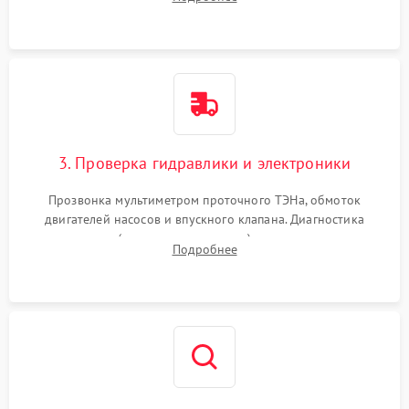
циркуляционному насосу, ТЭНу и сливной помпе.
3. Проверка гидравлики и электроники
Прозвонка мультиметром проточного ТЭНа, обмоток
двигателей насосов и впускного клапана. Диагностика
прессостата (датчика уровня воды), датчика мутности,
Подробнее
концевика дверцы и электронного модуля управления.