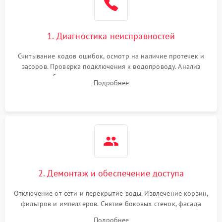
Сбои в работе таймера
1700 ₽
Подробнее →
1. Диагностика неисправностей
Проблемы с
2100 ₽
Подробнее →
циркуляционным насосом
Считывание кодов ошибок, осмотр на наличие протечек и
засоров. Проверка подключения к водопроводу. Анализ
жалоб на отсутствие слива, нагрева, вращения
Подробнее
разбрызгивателей или срабатывание системы защиты
аквастоп.
2. Демонтаж и обеспечение доступа
Отключение от сети и перекрытие воды. Извлечение корзин,
фильтров и импеллеров. Снятие боковых стенок, фасада
дверцы или нижнего поддона для прямого доступа к
Подробнее