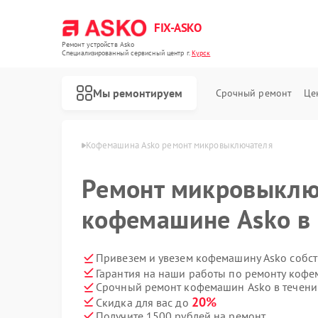
FIX-ASKO
Ремонт устройств Asko
Специализированный cервисный центр г.
Курск
Мы ремонтируем
Срочный ремонт
Це
ашин Asko в Курске
Кофемашина Asko ремонт микровыключателя
Ремонт микровыклю
кофемашине Asko в 
Привезем и увезем кофемашину Asko собс
Гарантия на наши работы по ремонту коф
Срочный ремонт кофемашин Asko в течени
20%
Скидка для вас до
Получите 1500 рублей на ремонт
Ремонт стиральных машин Asko
Ремонт посудомоечных машин Asko
Ремонт варочных панелей Asko
Ремонт микроволновых печей Asko
Ремонт сушильных шкафов Asko
Ремонт подогревателей посуды и пищи Asko
Ремонт промышленных вакуумных упаковщиков Asko
Ремонт сушильных машин Asko