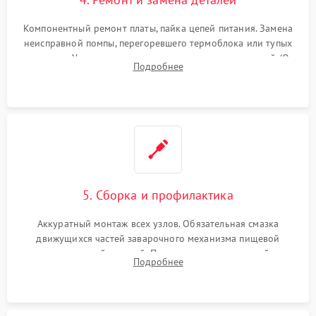
Компонентный ремонт платы, пайка цепей питания. Замена
неисправной помпы, перегоревшего термоблока или тупых
жерновов. Установка новых силиконовых уплотнителей (O-
Подробнее
ring) и тефлоновых трубок для надежного устранения
протечек.
5. Сборка и профилактика
Аккуратный монтаж всех узлов. Обязательная смазка
движущихся частей заварочного механизма пищевой
силиконовой смазкой. Проведение программной
Подробнее
декальцинации и очистки системы от кофейных масел.
Надежная фиксация всех соединений.