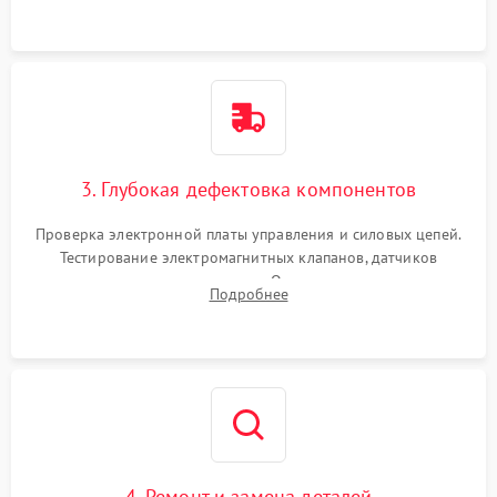
специализированной химии.
3. Глубокая дефектовка компонентов
Проверка электронной платы управления и силовых цепей.
Тестирование электромагнитных клапанов, датчиков
температуры и расходомера. Оценка степени износа
Подробнее
жерновов кофемолки, уплотнительных колец гидросистемы
и шестерней редуктора.
4. Ремонт и замена деталей