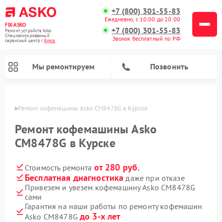
+7 (800) 301-55-83
Ежедневно, с 10:00 до 20:00
FIX-ASKO
+7 (800) 301-55-83
Ремонт устройств Asko
Специализированный
Звонок бесплатный по РФ
cервисный центр г.
Курск
Мы ремонтируем
Позвонить
урске
Ремонт кофемашины Asko CM8478G в Курске
Ремонт кофемашины Asko
CM8478G в Курске
от 280 руб.
Стоимость ремонта
Бесплатная диагностика
даже при отказе
Привезем и увезем кофемашину Asko CM8478G
сами
Ремонт промышленных вакуумных упаковщиков Asko
Ремонт посудомоечных машин Asko
Ремонт сушильных шкафов Asko
Ремонт подогревателей посуды и пищи Asko
Ремонт стиральных машин Asko
Ремонт микроволновых печей Asko
Гарантия на наши работы по ремонту кофемашин
до 3-х лет
Asko CM8478G