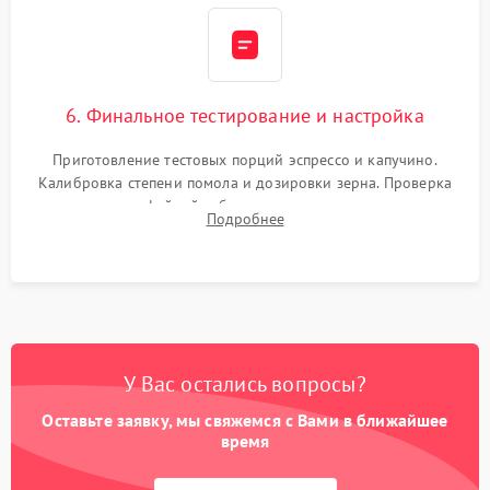
6. Финальное тестирование и настройка
Приготовление тестовых порций эспрессо и капучино.
Калибровка степени помола и дозировки зерна. Проверка
плотности кофейной таблетки, температуры напитка и
Подробнее
качества молочной пены. Контроль отсутствия посторонних
шумов и протечек.
У Вас остались вопросы?
Оставьте заявку, мы свяжемся с Вами в ближайшее
время