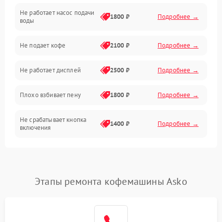
Не работает насос подачи
Проблемы с водой
1800 ₽
Подробнее →
воды
Проблемы с капучинатором и паром
Не подает кофе
2100 ₽
Подробнее →
Управление и электроника
Не работает дисплей
2500 ₽
Подробнее →
Программное обеспечение
Плохо взбивает пену
1800 ₽
Подробнее →
Не срабатывает кнопка
1400 ₽
Подробнее →
включения
Запах гари при работе
1800 ₽
Подробнее →
Постоянные сбои в работе
1500 ₽
Подробнее →
Этапы ремонта кофемашины Asko