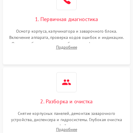
1. Первичная диагностика
Осмотр корпуса, капучинатора и заварочного блока.
Включение аппарата, проверка кодов ошибок и индикации.
Оценка работы помпы, термоблока и кофемолки на слух.
Подробнее
Измерение температуры и давления воды для выявления
локализации поломки.
2. Разборка и очистка
Снятие корпусных панелей, демонтаж заварочного
устройства, диспенсера и гидросистемы. Глубокая очистка
внутренних узлов от кофейных масел, жмыха и накипи.
Подробнее
Промывка дренажных каналов и фильтров с использованием