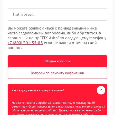
Вы можете ознакомиться с приведенными ниже
часто задаваемыми вопросами, либо обратиться в
сервисный центр “FIX-Asko” по следующему телефону
+7 (800) 301-55-83
если не нашли ответ на свой
вопрос.
Общие вопросы
Вопросы по ремонту кофемашин
Какие документы вы предоставляете?
На этапе приема устройства на диагностику и последующий
ремонт вам будет предоставлен заказ-наряд с указанием страховых
обязательств на ваше устройство. Далее, после выполнения работ
по ремонту техники, вы получите акт выполненных работ и