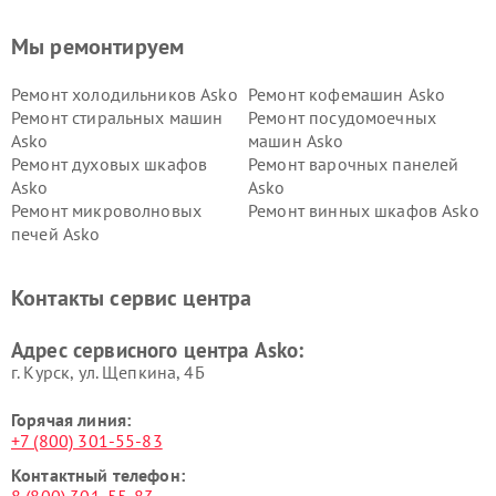
Мы ремонтируем
Ремонт холодильников Asko
Ремонт кофемашин Asko
Ремонт стиральных машин
Ремонт посудомоечных
Asko
машин Asko
Ремонт духовых шкафов
Ремонт варочных панелей
Asko
Asko
Ремонт микроволновых
Ремонт винных шкафов Asko
печей Asko
Ремонт вытяжек Asko
Ремонт сушильных шкафов
Asko
Контакты сервис центра
Ремонт подогревателей
Ремонт промышленных
посуды и пищи Asko
вакуумных упаковщиков
Адрес сервисного центра Asko:
Asko
г. Курск, ул. Щепкина, 4Б
Горячая линия:
+7 (800) 301-55-83
Контактный телефон: