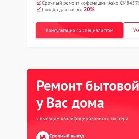
Срочный ремонт кофемашин Asko CM8457S 
20%
Скидка для вас до
Консультация со специалистом
Уз
Ремонт бытовой
у Вас дома
С выездом квалифицированного мастера
Срочный выезд