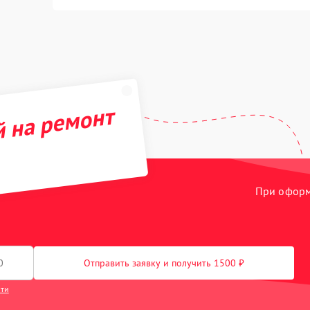
й на ремонт
При оформл
Отправить заявку и получить 1500 ₽
сти