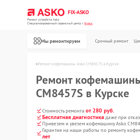
FIX-ASKO
Ремонт устройств Asko
Специализированный cервисный центр г.
Курск
Мы ремонтируем
Срочный ремонт
Це
ашин Asko в Курске
Ремонт кофемашины Asko CM8457S в Курске
Ремонт кофемашины
CM8457S в Курске
от 280 руб.
Стоимость ремонта
Бесплатная диагностика
даже при отказ
Привезем и увезем кофемашину Asko CM8
Гарантия на наши работы по ремонту ко
лет
Ремонт стиральных машин Asko
Ремонт посудомоечных машин Asko
Ремонт варочных панелей Asko
Ремонт микроволновых печей Asko
Ремонт сушильных шкафов Asko
Ремонт подогревателей посуды и пищи Asko
Ремонт промышленных вакуумных упаковщиков Asko
Ремонт сушильных машин Asko