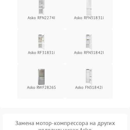
Asko RFN2274I
Asko RFN31831i
Asko RF31831i
Asko RFN31842I
Asko RWF2826S
Asko FN31842i
Замена мотор-компрессора на других
холодильниках Asko