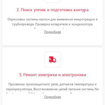
2. Поиск утечек и подготовка контура
Опрессовка системы азотом для выявления микротрещин в
трубопроводе. Проверка испарителя и конденсатора
течеискателем. Демонтаж старого фильтра-осушителя и
Подробнее
продувка капиллярной трубки для устранения засоров.
3. Ремонт электрики и электроники
Прозвонка пускозащитного реле, датчиков температуры и
терморегулятора. Восстановление цепей питания системы No
Frost, включая ТЭН оттайки и вентилятор. Ремонт или замена
Подробнее
платы управления при сбоях алгоритмов.