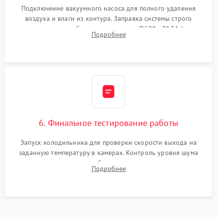
Подключение вакуумного насоса для полного удаления
воздуха и влаги из контура. Заправка системы строго
дозированным объемом хладагента (R600a, R134a) по
Подробнее
электронным весам. Контроль рабочего давления в системе.
6. Финальное тестирование работы
Запуск холодильника для проверки скорости выхода на
заданную температуру в камерах. Контроль уровня шума
компрессора, отсутствия обмерзания стенок и корректного
Подробнее
срабатывания системы автоматической оттайки.