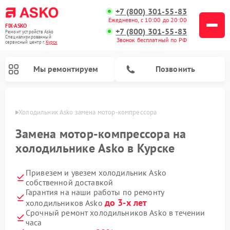
+7 (800) 301-55-83
Ежедневно, с 10:00 до 20:00
FIX-ASKO
+7 (800) 301-55-83
Ремонт устройств Asko
Специализированный
Звонок бесплатный по РФ
cервисный центр г.
Курск
Мы ремонтируем
Позвонить
урске
Холодильник Asko замена мотор-компрессора
Замена мотор-компрессора на
холодильнике Asko в Курске
Привезем и увезем холодильник Asko
собственной доставкой
Гарантия на наши работы по ремонту
до 3-х лет
холодильников Asko
Ремонт промышленных вакуумных упаковщиков Asko
Ремонт посудомоечных машин Asko
Ремонт сушильных шкафов Asko
Ремонт подогревателей посуды и пищи Asko
Ремонт стиральных машин Asko
Ремонт микроволновых печей Asko
Срочный ремонт холодильников Asko в течении
часа