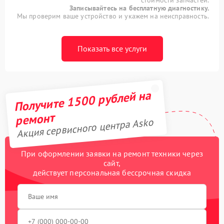
Записывайтесь на бесплатную диагностику.
Мы проверим ваше устройство и укажем на неисправность.
Показать все услуги
Получите 1500 рублей на
ремонт
Акция сервисного центра Asko
При оформлении заявки на ремонт техники через
сайт,
действует персональная бессрочная скидка