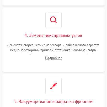
4. Замена неисправных узлов
Демонтаж сгоревшего компрессора и пайка нового агрегата
медно-фосфорным припоем. Установка нового фильтра-
осушителя. Замена изношенных вентиляторов обдува,
Подробнее
сломанных заслонок или поврежденных дверных петель.
5. Вакуумирование и заправка фреоном