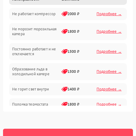
Не работает компрессор
2000 ₽
Подробнее →
Электропитание
Не морозит морозильная
Дренаж
1800 ₽
Подробнее →
камера
Оттайка
Постоянно работает и не
1500 ₽
Подробнее →
отключается
Программное обеспечение
Образование льда в
1500 ₽
Подробнее →
холодильной камере
Не горит свет внутри
1400 ₽
Подробнее →
Поломка термостата
1800 ₽
Подробнее →
Не работает вентилятор
1800 ₽
Подробнее →
Поломка системы No Frost
2600 ₽
Подробнее →