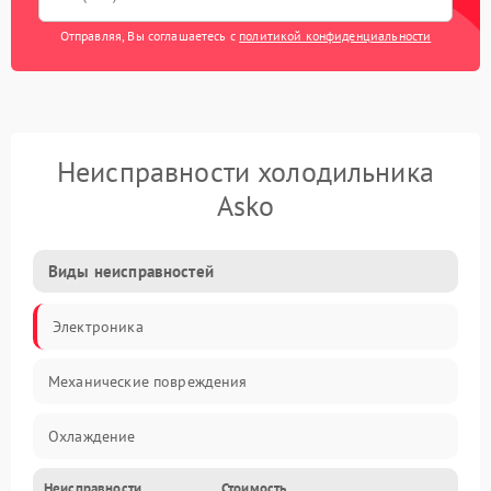
Отправляя, Вы соглашаетесь с
политикой конфиденциальности
Неисправности холодильника
Asko
Виды неисправностей
Электроника
Механические повреждения
Охлаждение
Неисправности
Стоимость
Механика