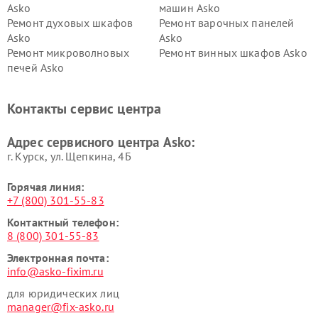
Asko
машин Asko
Ремонт духовых шкафов
Ремонт варочных панелей
Asko
Asko
Ремонт микроволновых
Ремонт винных шкафов Asko
печей Asko
Ремонт вытяжек Asko
Ремонт сушильных шкафов
Asko
Контакты сервис центра
Ремонт подогревателей
Ремонт промышленных
посуды и пищи Asko
вакуумных упаковщиков
Адрес сервисного центра Asko:
Asko
г. Курск, ул. Щепкина, 4Б
Горячая линия:
+7 (800) 301-55-83
Контактный телефон:
8 (800) 301-55-83
Электронная почта:
info@asko-fixim.ru
для юридических лиц
manager@fix-asko.ru