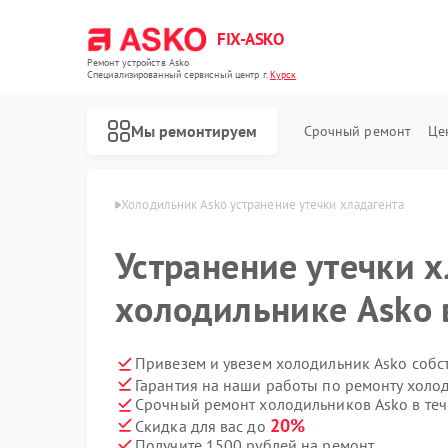
FIX-ASKO
Ремонт устройств Asko
Специализированный cервисный центр г.
Курск
Мы ремонтируем
Срочный ремонт
Це
ников Asko в Курске
Холодильник Asko устранение утечки хладагента
Устранение утечки х
холодильнике Asko 
Привезем и увезем холодильник Asko собс
Гарантия на наши работы по ремонту холо
Срочный ремонт холодильников Asko в теч
20%
Скидка для вас до
Получите 1500 рублей на ремонт
Ремонт стиральных машин Asko
Ремонт посудомоечных машин Asko
Ремонт варочных панелей Asko
Ремонт микроволновых печей Asko
Ремонт сушильных шкафов Asko
Ремонт подогревателей посуды и пищи Asko
Ремонт промышленных вакуумных упаковщиков Asko
Ремонт сушильных машин Asko