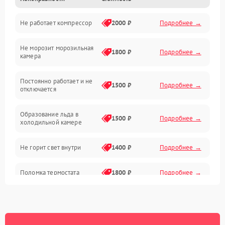
Не работает компрессор
2000 ₽
Подробнее →
Электропитание
Не морозит морозильная
Дренаж
1800 ₽
Подробнее →
камера
Оттайка
Постоянно работает и не
1500 ₽
Подробнее →
отключается
Программное обеспечение
Образование льда в
1500 ₽
Подробнее →
холодильной камере
Не горит свет внутри
1400 ₽
Подробнее →
Поломка термостата
1800 ₽
Подробнее →
Не работает вентилятор
1800 ₽
Подробнее →
Поломка системы No Frost
2600 ₽
Подробнее →