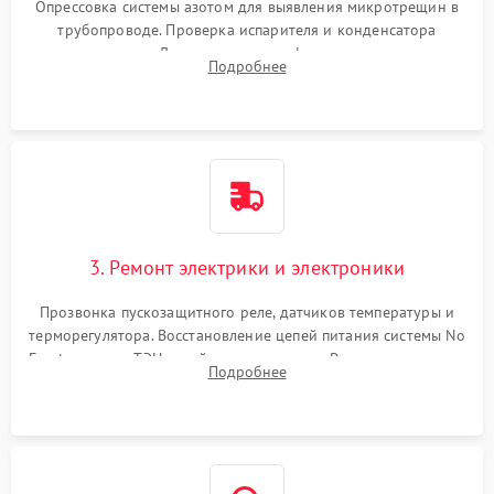
Опрессовка системы азотом для выявления микротрещин в
трубопроводе. Проверка испарителя и конденсатора
течеискателем. Демонтаж старого фильтра-осушителя и
Подробнее
продувка капиллярной трубки для устранения засоров.
3. Ремонт электрики и электроники
Прозвонка пускозащитного реле, датчиков температуры и
терморегулятора. Восстановление цепей питания системы No
Frost, включая ТЭН оттайки и вентилятор. Ремонт или замена
Подробнее
платы управления при сбоях алгоритмов.