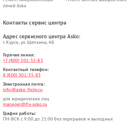
печей Asko
Ремонт вытяжек Asko
Ремонт сушильных шкафов
Asko
Контакты сервис центра
Ремонт подогревателей
Ремонт промышленных
посуды и пищи Asko
вакуумных упаковщиков
Адрес сервисного центра Asko:
Asko
г. Курск, ул. Щепкина, 4Б
Горячая линия:
+7 (800) 301-55-83
Контактный телефон:
8 (800) 301-55-83
Электронная почта:
info@asko-fixim.ru
для юридических лиц
manager@fix-asko.ru
График работы:
ПН-ВСК с 9:00 до 21:00 без перерывов и выходных