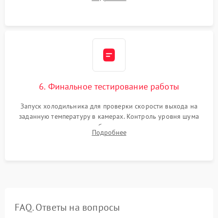
электронным весам. Контроль рабочего давления в системе.
6. Финальное тестирование работы
Запуск холодильника для проверки скорости выхода на
заданную температуру в камерах. Контроль уровня шума
компрессора, отсутствия обмерзания стенок и корректного
Подробнее
срабатывания системы автоматической оттайки.
FAQ. Ответы на вопросы