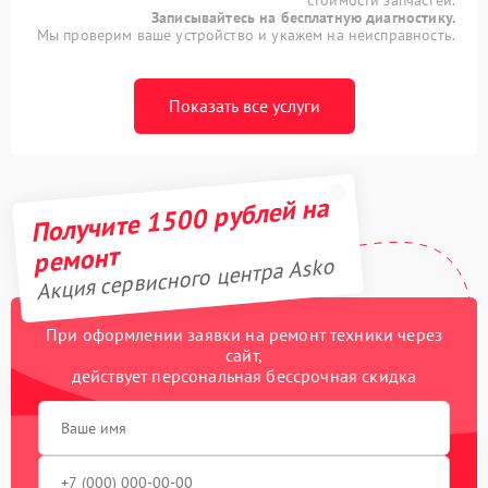
Записывайтесь на бесплатную диагностику.
Мы проверим ваше устройство и укажем на неисправность.
Показать все услуги
Получите 1500 рублей на
ремонт
Акция сервисного центра Asko
При оформлении заявки на ремонт техники через
сайт,
действует персональная бессрочная скидка