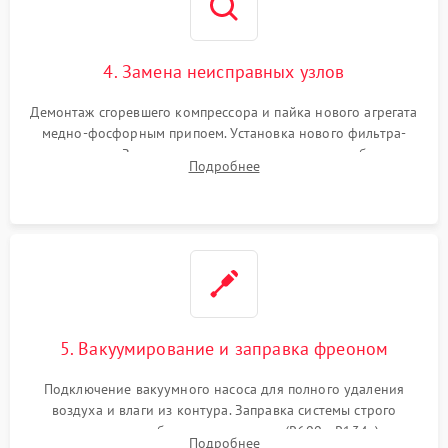
4. Замена неисправных узлов
Демонтаж сгоревшего компрессора и пайка нового агрегата
медно-фосфорным припоем. Установка нового фильтра-
осушителя. Замена изношенных вентиляторов обдува,
Подробнее
сломанных заслонок или поврежденных дверных петель.
5. Вакуумирование и заправка фреоном
Подключение вакуумного насоса для полного удаления
воздуха и влаги из контура. Заправка системы строго
дозированным объемом хладагента (R600a, R134a) по
Подробнее