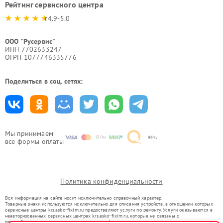
Рейтинг сервисного центра
4.9-5.0
ООО "Русервис"
ИНН 7702633247
ОГРН 1077746335776
Поделиться в соц. сетях:
Мы принимаем
все формы оплаты
Политика конфиденциальности
Вся информация на сайте носит исключительно справочный характер.
Товарные знаки используются исключительно для описания устройств, в отношении которых
сервисные центры krs.asko-fixim.ru предоставляют услуги по ремонту. Услуги оказываются в
неавторизованных сервисных центрах krs.asko-fixim.ru, которые не связаны с
правообладателями товарных знаков или их официальными представителями.