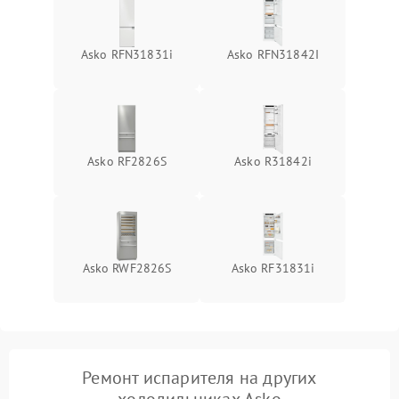
Asko RFN31831i
Asko RFN31842I
Asko RF2826S
Asko R31842i
Asko RWF2826S
Asko RF31831i
Ремонт испарителя на других
холодильниках Asko