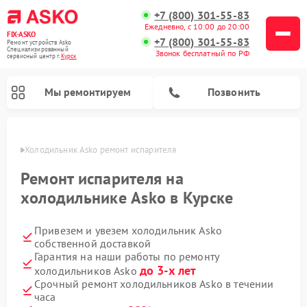
+7 (800) 301-55-83
Ежедневно, с 10:00 до 20:00
FIX-ASKO
+7 (800) 301-55-83
Ремонт устройств Asko
Специализированный
Звонок бесплатный по РФ
cервисный центр г.
Курск
Мы ремонтируем
Позвонить
урске
Холодильник Asko ремонт испарителя
Ремонт испарителя на
холодильнике Asko в Курске
Привезем и увезем холодильник Asko
собственной доставкой
Гарантия на наши работы по ремонту
до 3-х лет
холодильников Asko
Ремонт промышленных вакуумных упаковщиков Asko
Ремонт посудомоечных машин Asko
Ремонт сушильных шкафов Asko
Ремонт подогревателей посуды и пищи Asko
Ремонт стиральных машин Asko
Ремонт микроволновых печей Asko
Срочный ремонт холодильников Asko в течении
часа