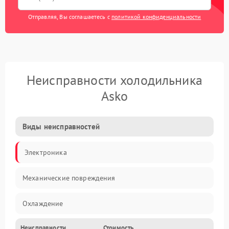
Отправляя, Вы соглашаетесь с
политикой конфиденциальности
Неисправности холодильника
Asko
Виды неисправностей
Электроника
Механические повреждения
Охлаждение
Неисправности
Стоимость
Механика