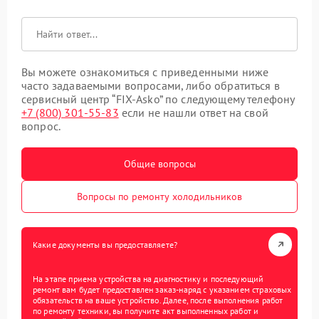
Вы можете ознакомиться с приведенными ниже
часто задаваемыми вопросами, либо обратиться в
сервисный центр “FIX-Asko” по следующему телефону
+7 (800) 301-55-83
если не нашли ответ на свой
вопрос.
Общие вопросы
Вопросы по ремонту холодильников
Какие документы вы предоставляете?
На этапе приема устройства на диагностику и последующий
ремонт вам будет предоставлен заказ-наряд с указанием страховых
обязательств на ваше устройство. Далее, после выполнения работ
по ремонту техники, вы получите акт выполненных работ и