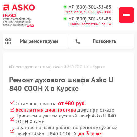
+7 (800) 301-55-83
Ежедневно, с 10:00 до 20:00
FIX-ASKO
+7 (800) 301-55-83
Ремонт устройств Asko
Специализированный
Звонок бесплатный по РФ
cервисный центр г.
Курск
Мы ремонтируем
Позвонить
урске
Ремонт духового шкафа Asko U 840 COOH X в Курске
Ремонт духового шкафа Asko U
840 COOH X в Курске
от 480 руб.
Стоимость ремонта
Бесплатная диагностика
даже при отказе
Привезем и увезем духовой шкаф Asko U 840
COOH X сами
Ремонт промышленных вакуумных упаковщиков Asko
Ремонт стиральных машин Asko
Ремонт сушильных шкафов Asko
Ремонт подогревателей посуды и пищи Asko
Ремонт посудомоечных машин Asko
Ремонт микроволновых печей Asko
Гарантия на наши работы по ремонту духовых
до 3-х лет
шкафов Asko U 840 COOH X