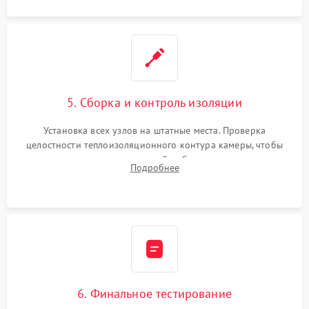
5. Сборка и контроль изоляции
Установка всех узлов на штатные места. Проверка
целостности теплоизоляционного контура камеры, чтобы
исключить перегрев кухонной мебели и потерю тепла.
Подробнее
Надежная фиксация клемм и сборка корпуса шкафа.
6. Финальное тестирование