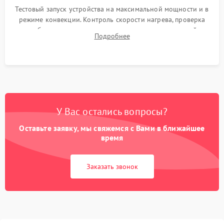
Тестовый запуск устройства на максимальной мощности и в
режиме конвекции. Контроль скорости нагрева, проверка
срабатывания термостата при достижении заданной
Подробнее
температуры и тест на отсутствие утечек тока.
У Вас остались вопросы?
Оставьте заявку, мы свяжемся с Вами в ближайшее
время
Заказать звонок