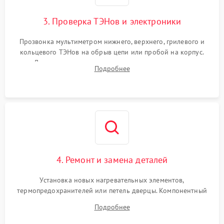
3. Проверка ТЭНов и электроники
Прозвонка мультиметром нижнего, верхнего, грилевого и
кольцевого ТЭНов на обрыв цепи или пробой на корпус.
Диагностика термостата, датчиков температуры,
Подробнее
переключателя режимов и мотора конвекции.
4. Ремонт и замена деталей
Установка новых нагревательных элементов,
термопредохранителей или петель дверцы. Компонентный
ремонт электронного модуля управления, замена
Подробнее
выгоревших реле, восстановление контактов и замена
уплотнителя.