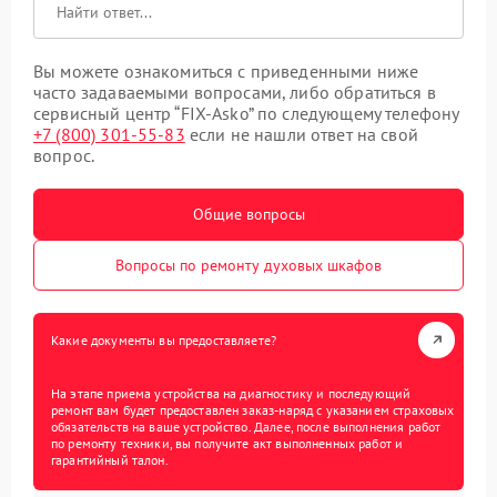
Вы можете ознакомиться с приведенными ниже
часто задаваемыми вопросами, либо обратиться в
сервисный центр “FIX-Asko” по следующему телефону
+7 (800) 301-55-83
если не нашли ответ на свой
вопрос.
Общие вопросы
Вопросы по ремонту духовых шкафов
Какие документы вы предоставляете?
На этапе приема устройства на диагностику и последующий
ремонт вам будет предоставлен заказ-наряд с указанием страховых
обязательств на ваше устройство. Далее, после выполнения работ
по ремонту техники, вы получите акт выполненных работ и
гарантийный талон.