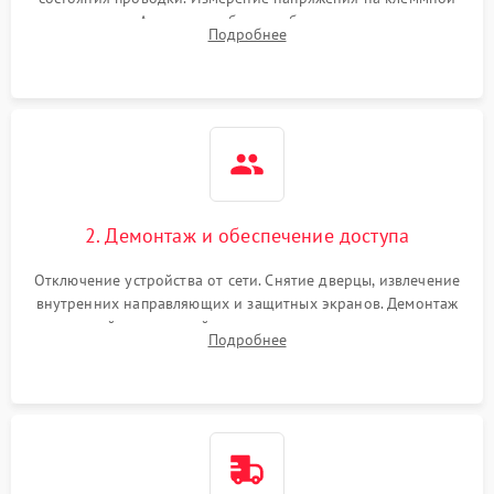
колодке. Анализ жалоб на проблемы с нагревом,
Подробнее
конвекцией, панелью управления или блокировкой дверцы.
2. Демонтаж и обеспечение доступа
Отключение устройства от сети. Снятие дверцы, извлечение
внутренних направляющих и защитных экранов. Демонтаж
задней или верхней панели для прямого доступа к
Подробнее
нагревательным элементам, плате и вентиляторам.