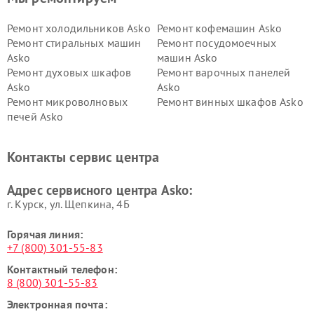
Ремонт холодильников Asko
Ремонт кофемашин Asko
Ремонт стиральных машин
Ремонт посудомоечных
Asko
машин Asko
Ремонт духовых шкафов
Ремонт варочных панелей
Asko
Asko
Ремонт микроволновых
Ремонт винных шкафов Asko
печей Asko
Ремонт вытяжек Asko
Ремонт сушильных шкафов
Asko
Контакты сервис центра
Ремонт подогревателей
Ремонт промышленных
посуды и пищи Asko
вакуумных упаковщиков
Адрес сервисного центра Asko:
Asko
г. Курск, ул. Щепкина, 4Б
Горячая линия:
+7 (800) 301-55-83
Контактный телефон:
8 (800) 301-55-83
Электронная почта: